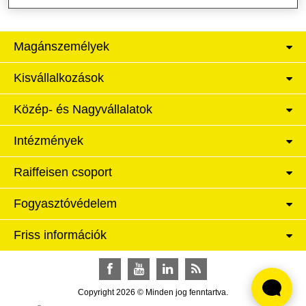
Magánszemélyek
Kisvállalkozások
Közép- és Nagyvállalatok
Intézmények
Raiffeisen csoport
Fogyasztóvédelem
Friss információk
Facebook
YouTube
LinkedIn
RSS
Copyright 2026 © Minden jog fenntartva.