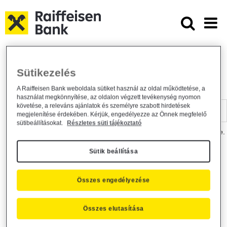
Ugrás a fő tartalomhoz
Dokumentumtár - Raiffeisen BANK
Raiffeisen BANK
Hasznos információk
Dokumentumtár
Sütikezelés
DOKUMENTUMTÁR
A Raiffeisen Bank weboldala sütiket használ az oldal működtetése, a
használat megkönnyítése, az oldalon végzett tevékenység nyomon
Kereső sáv
követése, a releváns ajánlatok és személyre szabott hirdetések
megjelenítése érdekében. Kérjük, engedélyezze az Önnek megfelelő
sütibeállításokat.
Részletes süti tájékoztató
A dokumentum kereséséhez kérjük, írja be a keresőszót a mezőbe.
Sütik beállítása
Kereső sáv
Más is érdekli?
Összes engedélyezése
Összes elutasítása