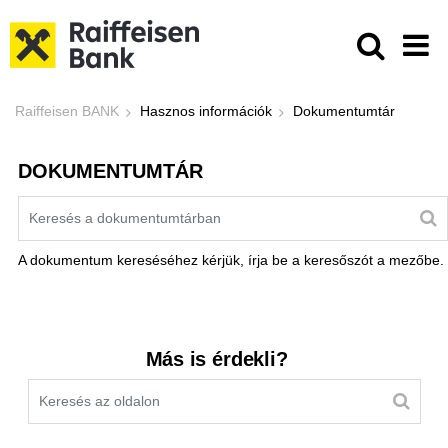
Ugrás a fő tartalomhoz
Dokumentumtár - Raiffeisen BANK
Raiffeisen BANK
Hasznos információk
Dokumentumtár
DOKUMENTUMTÁR
Kereső sáv
A dokumentum kereséséhez kérjük, írja be a keresőszót a mezőbe.
Kereső sáv
Más is érdekli?