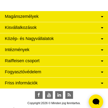
Magánszemélyek
Kisvállalkozások
Közép- és Nagyvállalatok
Intézmények
Raiffeisen csoport
Fogyasztóvédelem
Friss információk
Facebook
YouTube
LinkedIn
RSS
Copyright 2026 © Minden jog fenntartva.