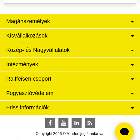
Magánszemélyek
Kisvállalkozások
Közép- és Nagyvállalatok
Intézmények
Raiffeisen csoport
Fogyasztóvédelem
Friss információk
Facebook
YouTube
LinkedIn
RSS
Copyright 2026 © Minden jog fenntartva.