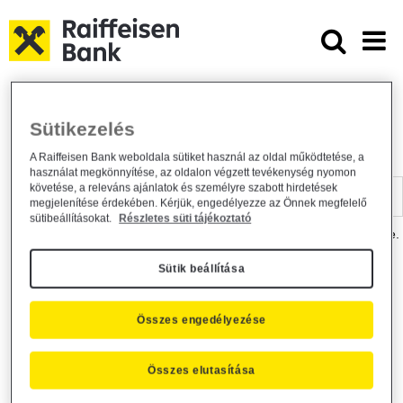
Ugrás a fő tartalomhoz
Dokumentumtár - Raiffeisen BANK
Raiffeisen BANK
Hasznos információk
Dokumentumtár
Sütikezelés
DOKUMENTUMTÁR
A Raiffeisen Bank weboldala sütiket használ az oldal működtetése, a
használat megkönnyítése, az oldalon végzett tevékenység nyomon
Kereső sáv
követése, a releváns ajánlatok és személyre szabott hirdetések
megjelenítése érdekében. Kérjük, engedélyezze az Önnek megfelelő
sütibeállításokat.
Részletes süti tájékoztató
A dokumentum kereséséhez kérjük, írja be a keresőszót a mezőbe.
Sütik beállítása
Kereső sáv
Más is érdekli?
Összes engedélyezése
Összes elutasítása