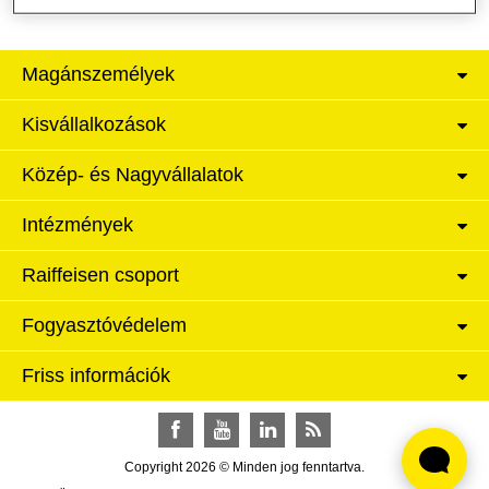
Magánszemélyek
Kisvállalkozások
Közép- és Nagyvállalatok
Intézmények
Raiffeisen csoport
Fogyasztóvédelem
Friss információk
Facebook
YouTube
LinkedIn
RSS
Copyright 2026 © Minden jog fenntartva.