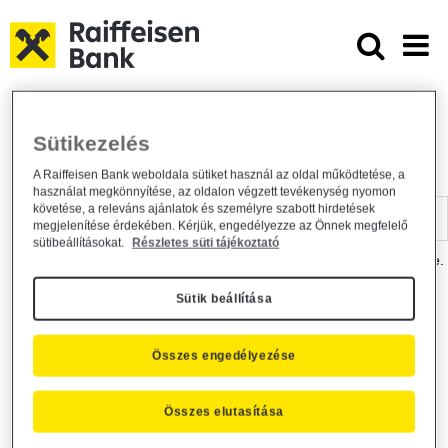
Ugrás a fő tartalomhoz
Dokumentumtár - Raiffeisen BANK
Raiffeisen BANK
Hasznos információk
Dokumentumtár
Sütikezelés
DOKUMENTUMTÁR
A Raiffeisen Bank weboldala sütiket használ az oldal működtetése, a
használat megkönnyítése, az oldalon végzett tevékenység nyomon
Kereső sáv
követése, a releváns ajánlatok és személyre szabott hirdetések
megjelenítése érdekében. Kérjük, engedélyezze az Önnek megfelelő
sütibeállításokat.
Részletes süti tájékoztató
A dokumentum kereséséhez kérjük, írja be a keresőszót a mezőbe.
Sütik beállítása
Kereső sáv
Más is érdekli?
Összes engedélyezése
Összes elutasítása