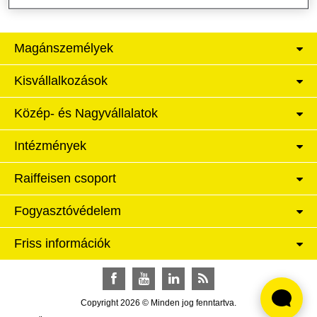
Magánszemélyek
Kisvállalkozások
Közép- és Nagyvállalatok
Intézmények
Raiffeisen csoport
Fogyasztóvédelem
Friss információk
Facebook
YouTube
LinkedIn
RSS
Copyright 2026 © Minden jog fenntartva.