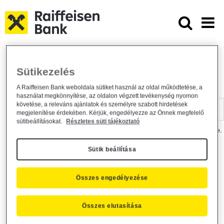
Ugrás a fő tartalomhoz
Dokumentumtár - Raiffeisen BANK
Raiffeisen BANK
Hasznos információk
Dokumentumtár
Sütikezelés
DOKUMENTUMTÁR
A Raiffeisen Bank weboldala sütiket használ az oldal működtetése, a
használat megkönnyítése, az oldalon végzett tevékenység nyomon
Kereső sáv
követése, a releváns ajánlatok és személyre szabott hirdetések
megjelenítése érdekében. Kérjük, engedélyezze az Önnek megfelelő
sütibeállításokat.
Részletes süti tájékoztató
A dokumentum kereséséhez kérjük, írja be a keresőszót a mezőbe.
Sütik beállítása
Kereső sáv
Más is érdekli?
Összes engedélyezése
Összes elutasítása