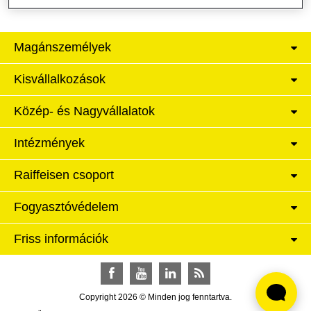
Magánszemélyek
Kisvállalkozások
Közép- és Nagyvállalatok
Intézmények
Raiffeisen csoport
Fogyasztóvédelem
Friss információk
Facebook
YouTube
LinkedIn
RSS
Copyright 2026 © Minden jog fenntartva.