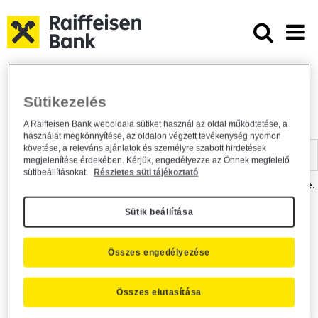
Ugrás a fő tartalomhoz
Dokumentumtár - Raiffeisen BANK
Raiffeisen BANK
Hasznos információk
Dokumentumtár
Sütikezelés
DOKUMENTUMTÁR
A Raiffeisen Bank weboldala sütiket használ az oldal működtetése, a
használat megkönnyítése, az oldalon végzett tevékenység nyomon
Kereső sáv
követése, a releváns ajánlatok és személyre szabott hirdetések
megjelenítése érdekében. Kérjük, engedélyezze az Önnek megfelelő
sütibeállításokat.
Részletes süti tájékoztató
A dokumentum kereséséhez kérjük, írja be a keresőszót a mezőbe.
Sütik beállítása
Kereső sáv
Más is érdekli?
Összes engedélyezése
Összes elutasítása