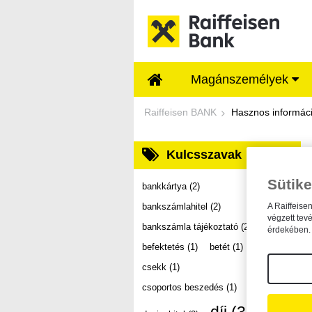
Ugrás a fő tartalomhoz
Magánszemélyek
Dokumentumtár - Ra
Raiffeisen BANK
Hasznos informác
Kulcsszavak
Sütike
bankkártya
(2)
bankszámlahitel
(2)
A Raiffeise
végzett tev
bankszámla tájékoztató
(2)
érdekében. 
befektetés
(1)
betét
(1)
csekk
(1)
csoportos beszedés
(1)