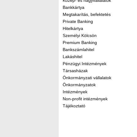
Közép- és nagyvállalatok
Bankkártya
Megtakarítás, befektetés
Private Banking
Hitelkártya
Személyi Kölcsön
Premium Banking
Bankszámlahitel
Lakáshitel
Pénzügyi Intézmények
Társasházak
Önkormányzati vállalatok
Önkormányzatok
Intézmények
Non-profit intézmények
Tájékoztató
Kereső sáv