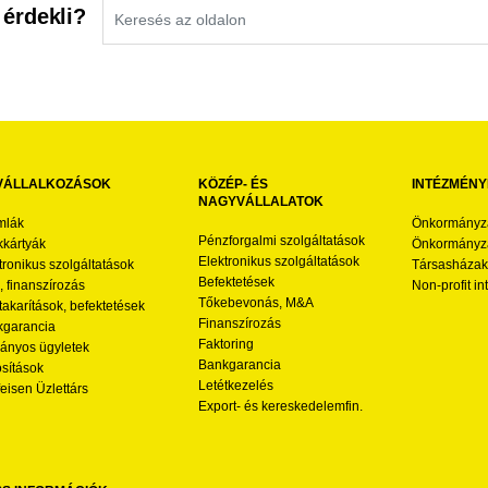
 érdekli?
VÁLLALKOZÁSOK
KÖZÉP- ÉS
INTÉZMÉNY
NAGYVÁLLALATOK
mlák
Önkormányz
Pénzforgalmi szolgáltatások
kártyák
Önkormányza
Elektronikus szolgáltatások
tronikus szolgáltatások
Társasházak
Befektetések
l, finanszírozás
Non-profit i
Tőkebevonás, M&A
akarítások, befektetések
Finanszírozás
garancia
Faktoring
nyos ügyletek
Bankgarancia
osítások
Letétkezelés
feisen Üzlettárs
Export- és kereskedelemfin.