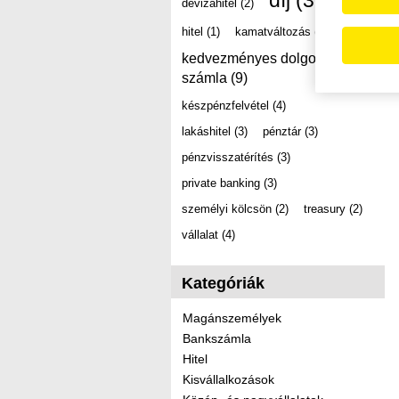
díj
(39)
devizahitel
(2)
hitel
(1)
kamatváltozás
(2)
kedvezményes dolgozói
számla
(9)
készpénzfelvétel
(4)
lakáshitel
(3)
pénztár
(3)
pénzvisszatérítés
(3)
private banking
(3)
személyi kölcsön
(2)
treasury
(2)
vállalat
(4)
Kategóriák
Magánszemélyek
Bankszámla
Hitel
Kisvállalkozások