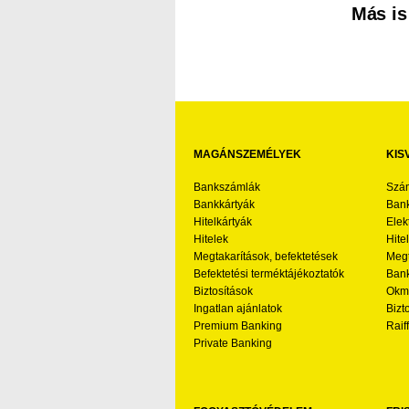
Más is
MAGÁNSZEMÉLYEK
KIS
Bankszámlák
Szá
Bankkártyák
Bank
Hitelkártyák
Elek
Hitelek
Hite
Megtakarítások, befektetések
Megt
Befektetési terméktájékoztatók
Bank
Biztosítások
Okmá
Ingatlan ajánlatok
Bizt
Premium Banking
Raif
Private Banking