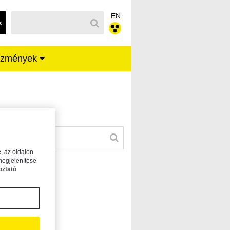
EN
k
ézmények
, az oldalon
megjelenítése
oztató