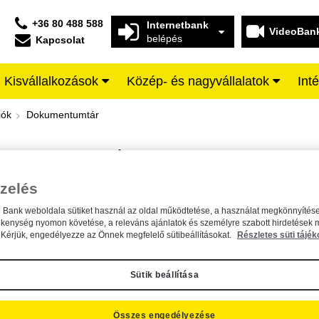
+36 80 488 588
Internetbank
VideoBan
belépés
Kapcsolat
Kisvállalkozások
Közép- és nagyvállalatok
Int
iffeisen BANK
iók
Dokumentumtár
DOKUMENTUMTÁR
Kereső sáv
zelés
n Bank weboldala sütiket használ az oldal működtetése, a használat megkönnyítése
A dokumentum kereséséhez kérjük, írja be a keresőszót a mezőbe.
ékenység nyomon követése, a releváns ajánlatok és személyre szabott hirdetések 
Kérjük, engedélyezze az Önnek megfelelő sütibeállításokat.
Részletes süti tájék
Sütik beállítása
Összes engedélyezése