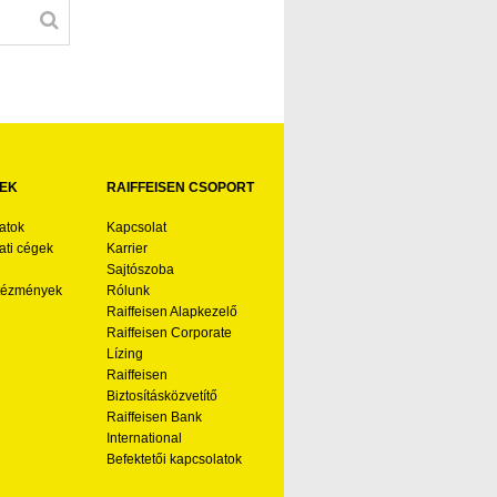
EK
RAIFFEISEN CSOPORT
atok
Kapcsolat
ti cégek
Karrier
Sajtószoba
ntézmények
Rólunk
Raiffeisen Alapkezelő
Raiffeisen Corporate
Lízing
Raiffeisen
Biztosításközvetítő
Raiffeisen Bank
International
Befektetői kapcsolatok