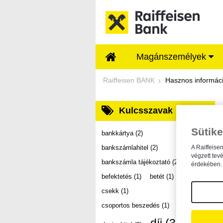
Ugrás a fő tartalomhoz
Magánszemélyek
Dokumentumtár - Ra
Raiffeisen BANK
Hasznos informác
Kulcsszavak
Sütike
bankkártya
(2)
bankszámlahitel
(2)
A Raiffeise
végzett tev
bankszámla tájékoztató
(2)
érdekében. 
befektetés
(1)
betét
(1)
csekk
(1)
csoportos beszedés
(1)