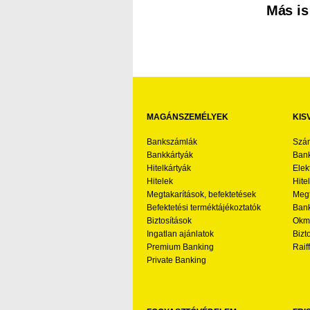
Más is
MAGÁNSZEMÉLYEK
KIS
Bankszámlák
Szá
Bankkártyák
Bank
Hitelkártyák
Elek
Hitelek
Hite
Megtakarítások, befektetések
Megt
Befektetési terméktájékoztatók
Bank
Biztosítások
Okmá
Ingatlan ajánlatok
Bizt
Premium Banking
Raif
Private Banking