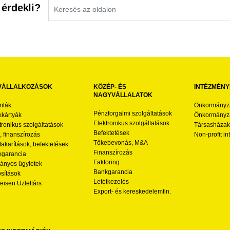
 érdekli?
VÁLLALKOZÁSOK
KÖZÉP- ÉS
INTÉZMÉNY
NAGYVÁLLALATOK
mlák
Önkormányz
Pénzforgalmi szolgáltatások
kártyák
Önkormányza
Elektronikus szolgáltatások
tronikus szolgáltatások
Társasházak
Befektetések
l, finanszírozás
Non-profit i
Tőkebevonás, M&A
akarítások, befektetések
Finanszírozás
garancia
Faktoring
nyos ügyletek
Bankgarancia
osítások
Letétkezelés
feisen Üzlettárs
Export- és kereskedelemfin.