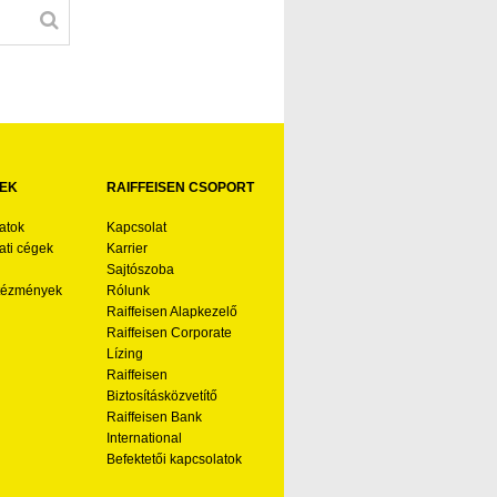
EK
RAIFFEISEN CSOPORT
atok
Kapcsolat
ti cégek
Karrier
Sajtószoba
ntézmények
Rólunk
Raiffeisen Alapkezelő
Raiffeisen Corporate
Lízing
Raiffeisen
Biztosításközvetítő
Raiffeisen Bank
International
Befektetői kapcsolatok