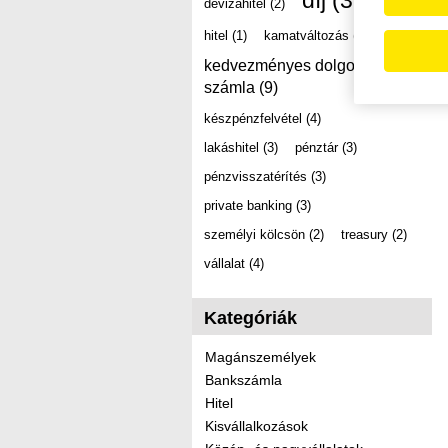
díj
(39)
devizahitel
(2)
hitel
(1)
kamatváltozás
(2)
kedvezményes dolgozói
számla
(9)
készpénzfelvétel
(4)
lakáshitel
(3)
pénztár
(3)
pénzvisszatérítés
(3)
private banking
(3)
személyi kölcsön
(2)
treasury
(2)
vállalat
(4)
Kategóriák
Magánszemélyek
Bankszámla
Hitel
Kisvállalkozások