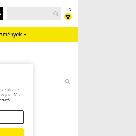
EN
k
ézmények
, az oldalon
megjelenítése
oztató