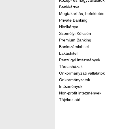
Közép- és nagyvállalatok
Bankkártya
Megtakarítás, befektetés
Private Banking
Hitelkártya
Személyi Kölcsön
Premium Banking
Bankszámlahitel
Lakáshitel
Pénzügyi Intézmények
Társasházak
Önkormányzati vállalatok
Önkormányzatok
Intézmények
Non-profit intézmények
Tájékoztató
Kereső sáv