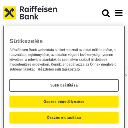
Ugrás a fő tartalomhoz
Dokumentumtár - Raiffeisen BANK
Raiffeisen BANK
Hasznos információk
Dokumentumtár
Sütikezelés
DOKUMENTUMTÁR
A Raiffeisen Bank weboldala sütiket használ az oldal működtetése, a
használat megkönnyítése, az oldalon végzett tevékenység nyomon
Kereső sáv
követése, a releváns ajánlatok és személyre szabott hirdetések
megjelenítése érdekében. Kérjük, engedélyezze az Önnek megfelelő
sütibeállításokat.
Részletes süti tájékoztató
A dokumentum kereséséhez kérjük, írja be a keresőszót a mezőbe.
Sütik beállítása
Kereső sáv
Más is érdekli?
Összes engedélyezése
Összes elutasítása