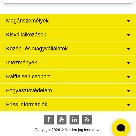
Magánszemélyek
Kisvállalkozások
Közép- és Nagyvállalatok
Intézmények
Raiffeisen csoport
Fogyasztóvédelem
Friss információk
Facebook
YouTube
LinkedIn
RSS
Copyright 2026 © Minden jog fenntartva.