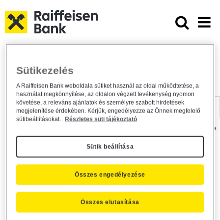
Ugrás a fő tartalomhoz
Dokumentumtár - Raiffeisen BANK
Raiffeisen BANK
Hasznos információk
Dokumentumtár
Sütikezelés
DOKUMENTUMTÁR
A Raiffeisen Bank weboldala sütiket használ az oldal működtetése, a
használat megkönnyítése, az oldalon végzett tevékenység nyomon
Kereső sáv
követése, a releváns ajánlatok és személyre szabott hirdetések
megjelenítése érdekében. Kérjük, engedélyezze az Önnek megfelelő
sütibeállításokat.
Részletes süti tájékoztató
A dokumentum kereséséhez kérjük, írja be a keresőszót a mezőbe.
Sütik beállítása
Kereső sáv
Más is érdekli?
Összes engedélyezése
Összes elutasítása