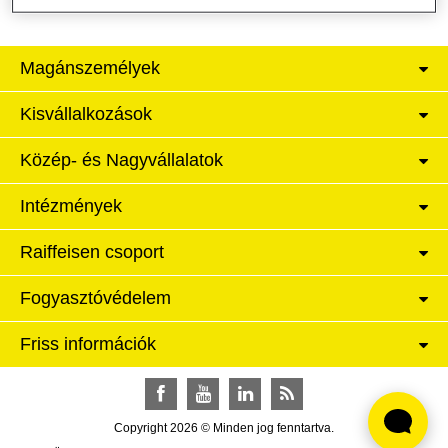
Magánszemélyek
Kisvállalkozások
Közép- és Nagyvállalatok
Intézmények
Raiffeisen csoport
Fogyasztóvédelem
Friss információk
Facebook
YouTube
LinkedIn
RSS
Copyright 2026 © Minden jog fenntartva.