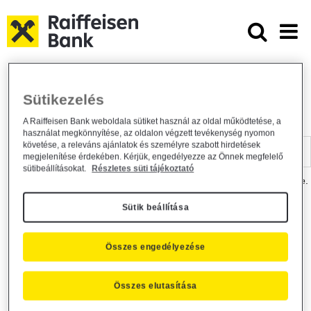
Ugrás a fő tartalomhoz
Dokumentumtár - Raiffeisen BANK
Raiffeisen BANK
Hasznos információk
Dokumentumtár
Sütikezelés
DOKUMENTUMTÁR
A Raiffeisen Bank weboldala sütiket használ az oldal működtetése, a
használat megkönnyítése, az oldalon végzett tevékenység nyomon
Kereső sáv
követése, a releváns ajánlatok és személyre szabott hirdetések
megjelenítése érdekében. Kérjük, engedélyezze az Önnek megfelelő
sütibeállításokat.
Részletes süti tájékoztató
A dokumentum kereséséhez kérjük, írja be a keresőszót a mezőbe.
Sütik beállítása
Kereső sáv
Más is érdekli?
Összes engedélyezése
Összes elutasítása