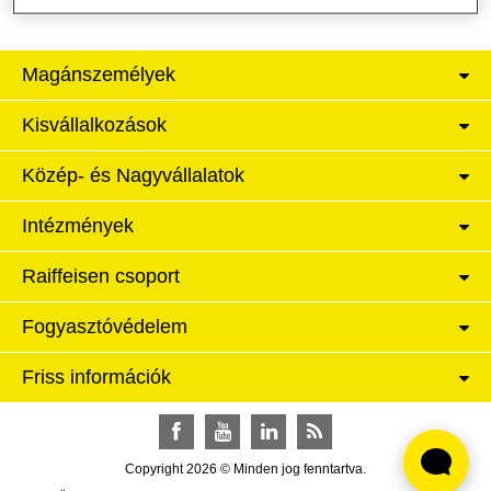
Magánszemélyek
Kisvállalkozások
Közép- és Nagyvállalatok
Intézmények
Raiffeisen csoport
Fogyasztóvédelem
Friss információk
Facebook
YouTube
LinkedIn
RSS
Copyright 2026 © Minden jog fenntartva.