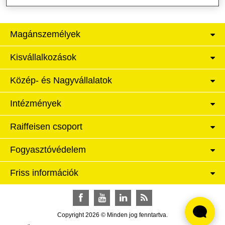
Magánszemélyek
Kisvállalkozások
Közép- és Nagyvállalatok
Intézmények
Raiffeisen csoport
Fogyasztóvédelem
Friss információk
Facebook
YouTube
LinkedIn
RSS
Copyright 2026 © Minden jog fenntartva.