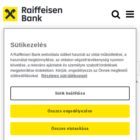
Ugrás a fő tartalomhoz
Dokumentumtár - Raiffeisen BANK
Raiffeisen BANK
Hasznos információk
Dokumentumtár
Sütikezelés
DOKUMENTUMTÁR
A Raiffeisen Bank weboldala sütiket használ az oldal működtetése, a
használat megkönnyítése, az oldalon végzett tevékenység nyomon
Kereső sáv
követése, a releváns ajánlatok és személyre szabott hirdetések
megjelenítése érdekében. Kérjük, engedélyezze az Önnek megfelelő
sütibeállításokat.
Részletes süti tájékoztató
A dokumentum kereséséhez kérjük, írja be a keresőszót a mezőbe.
Sütik beállítása
Kereső sáv
Más is érdekli?
Összes engedélyezése
Összes elutasítása