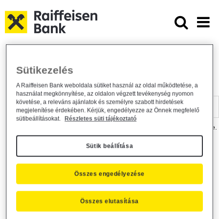
Ugrás a fő tartalomhoz
Dokumentumtár - Raiffeisen BANK
Raiffeisen BANK
Hasznos információk
Dokumentumtár
Sütikezelés
DOKUMENTUMTÁR
A Raiffeisen Bank weboldala sütiket használ az oldal működtetése, a
használat megkönnyítése, az oldalon végzett tevékenység nyomon
Kereső sáv
követése, a releváns ajánlatok és személyre szabott hirdetések
megjelenítése érdekében. Kérjük, engedélyezze az Önnek megfelelő
sütibeállításokat.
Részletes süti tájékoztató
A dokumentum kereséséhez kérjük, írja be a keresőszót a mezőbe.
Sütik beállítása
Kereső sáv
Más is érdekli?
Összes engedélyezése
Összes elutasítása