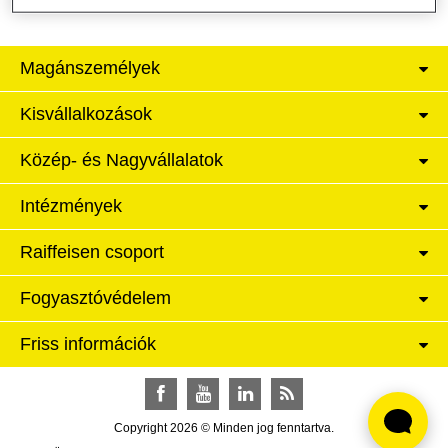
Magánszemélyek
Kisvállalkozások
Közép- és Nagyvállalatok
Intézmények
Raiffeisen csoport
Fogyasztóvédelem
Friss információk
Facebook
YouTube
LinkedIn
RSS
Copyright 2026 © Minden jog fenntartva.