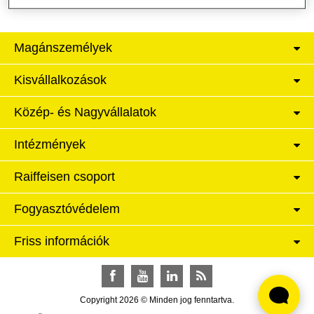
Magánszemélyek
Kisvállalkozások
Közép- és Nagyvállalatok
Intézmények
Raiffeisen csoport
Fogyasztóvédelem
Friss információk
Facebook
YouTube
LinkedIn
RSS
Copyright 2026 © Minden jog fenntartva.