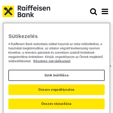
Ugrás a fő tartalomhoz
Dokumentumtár - Raiffeisen BANK
Raiffeisen BANK
Hasznos információk
Dokumentumtár
Sütikezelés
DOKUMENTUMTÁR
A Raiffeisen Bank weboldala sütiket használ az oldal működtetése, a
használat megkönnyítése, az oldalon végzett tevékenység nyomon
Kereső sáv
követése, a releváns ajánlatok és személyre szabott hirdetések
megjelenítése érdekében. Kérjük, engedélyezze az Önnek megfelelő
sütibeállításokat.
Részletes süti tájékoztató
A dokumentum kereséséhez kérjük, írja be a keresőszót a mezőbe.
Sütik beállítása
Kereső sáv
Más is érdekli?
Összes engedélyezése
Összes elutasítása