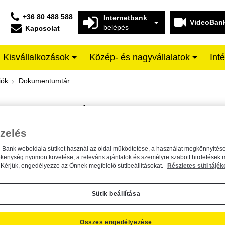
+36 80 488 588
Internetbank
VideoBan
belépés
Kapcsolat
Kisvállalkozások
Közép- és nagyvállalatok
Int
iffeisen BANK
iók
Dokumentumtár
DOKUMENTUMTÁR
Kereső sáv
zelés
n Bank weboldala sütiket használ az oldal működtetése, a használat megkönnyítése
A dokumentum kereséséhez kérjük, írja be a keresőszót a mezőbe.
ékenység nyomon követése, a releváns ajánlatok és személyre szabott hirdetések 
Kérjük, engedélyezze az Önnek megfelelő sütibeállításokat.
Részletes süti tájék
Sütik beállítása
Összes engedélyezése