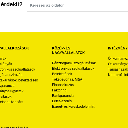
 érdekli?
VÁLLALKOZÁSOK
KÖZÉP- ÉS
INTÉZMÉNY
NAGYVÁLLALATOK
mlák
Önkormányz
Pénzforgalmi szolgáltatások
kártyák
Önkormányza
Elektronikus szolgáltatások
tronikus szolgáltatások
Társasházak
Befektetések
l, finanszírozás
Non-profit i
Tőkebevonás, M&A
akarítások, befektetések
Finanszírozás
garancia
Faktoring
nyos ügyletek
Bankgarancia
osítások
Letétkezelés
feisen Üzlettárs
Export- és kereskedelemfin.