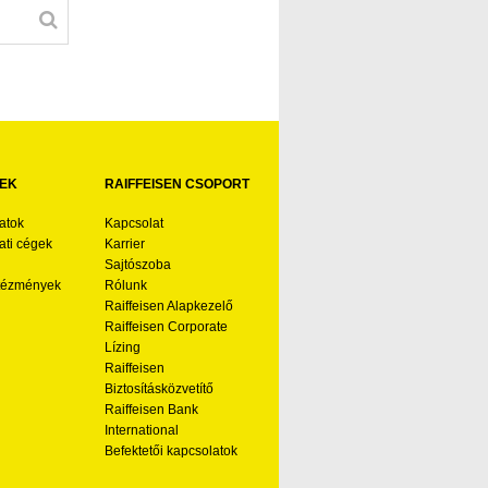
EK
RAIFFEISEN CSOPORT
atok
Kapcsolat
ti cégek
Karrier
Sajtószoba
ntézmények
Rólunk
Raiffeisen Alapkezelő
Raiffeisen Corporate
Lízing
Raiffeisen
Biztosításközvetítő
Raiffeisen Bank
International
Befektetői kapcsolatok