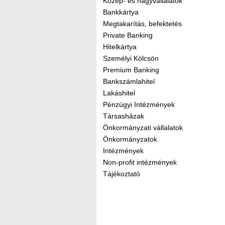
Közép- és nagyvállalatok
Bankkártya
Megtakarítás, befektetés
Private Banking
Hitelkártya
Személyi Kölcsön
Premium Banking
Bankszámlahitel
Lakáshitel
Pénzügyi Intézmények
Társasházak
Önkormányzati vállalatok
Önkormányzatok
Intézmények
Non-profit intézmények
Tájékoztató
Kereső sáv