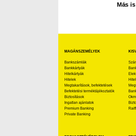
Más is
MAGÁNSZEMÉLYEK
KIS
Bankszámlák
Szá
Bankkártyák
Bank
Hitelkártyák
Elek
Hitelek
Hite
Megtakarítások, befektetések
Megt
Befektetési terméktájékoztatók
Bank
Biztosítások
Okmá
Ingatlan ajánlatok
Bizt
Premium Banking
Raif
Private Banking