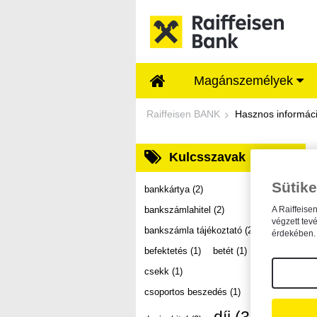
Ugrás a fő tartalomhoz
Magánszemélyek
Dokumentumtár - Ra
Raiffeisen BANK
Hasznos informác
Kulcsszavak
Sütike
bankkártya
(2)
bankszámlahitel
(2)
A Raiffeise
végzett tev
bankszámla tájékoztató
(2)
érdekében. 
befektetés
(1)
betét
(1)
csekk
(1)
csoportos beszedés
(1)