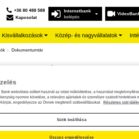
+36 80 488 588
Internetbank
VideoBan
belépés
Kapcsolat
Kisvállalkozások
Közép- és nagyvállalatok
Int
iffeisen BANK
iók
Dokumentumtár
DOKUMENTUMTÁR
Kereső sáv
zelés
n Bank weboldala sütiket használ az oldal működtetése, a használat megkönnyítése
A dokumentum kereséséhez kérjük, írja be a keresőszót a mezőbe.
ékenység nyomon követése, a releváns ajánlatok és személyre szabott hirdetések 
Kérjük, engedélyezze az Önnek megfelelő sütibeállításokat.
Részletes süti tájék
Sütik beállítása
Összes engedélyezése