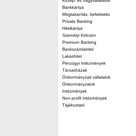
Közép- és nagyvállalatok
Bankkártya
Megtakarítás, befektetés
Private Banking
Hitelkártya
Személyi Kölcsön
Premium Banking
Bankszámlahitel
Lakáshitel
Pénzügyi Intézmények
Társasházak
Önkormányzati vállalatok
Önkormányzatok
Intézmények
Non-profit intézmények
Tájékoztató
Kereső sáv