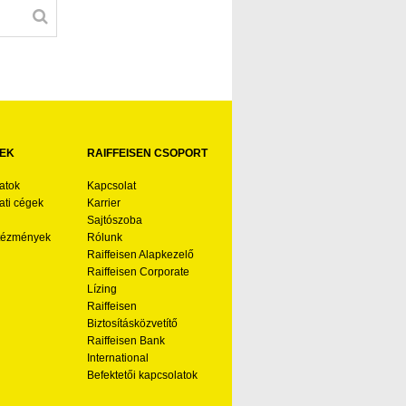
EK
RAIFFEISEN CSOPORT
atok
Kapcsolat
ti cégek
Karrier
Sajtószoba
ntézmények
Rólunk
Raiffeisen Alapkezelő
Raiffeisen Corporate
Lízing
Raiffeisen
Biztosításközvetítő
Raiffeisen Bank
International
Befektetői kapcsolatok