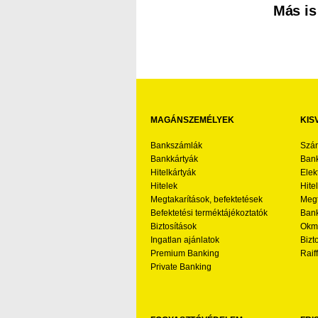
Más is
MAGÁNSZEMÉLYEK
KIS
Bankszámlák
Szá
Bankkártyák
Bank
Hitelkártyák
Elek
Hitelek
Hite
Megtakarítások, befektetések
Megt
Befektetési terméktájékoztatók
Bank
Biztosítások
Okmá
Ingatlan ajánlatok
Bizt
Premium Banking
Raif
Private Banking