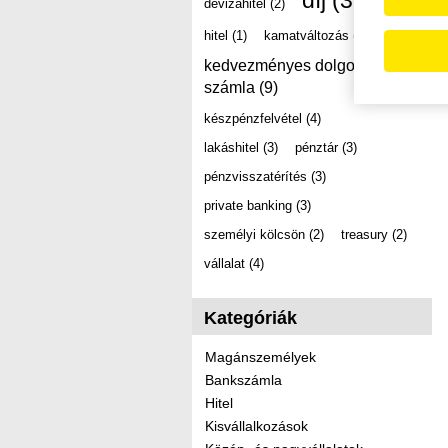
díj
(39)
devizahitel
(2)
hitel
(1)
kamatváltozás
(2)
kedvezményes dolgozói
számla
(9)
készpénzfelvétel
(4)
lakáshitel
(3)
pénztár
(3)
pénzvisszatérítés
(3)
private banking
(3)
személyi kölcsön
(2)
treasury
(2)
vállalat
(4)
Kategóriák
Magánszemélyek
Bankszámla
Hitel
Kisvállalkozások