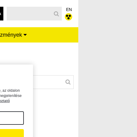
EN
k
ézmények
, az oldalon
megjelenítése
oztató