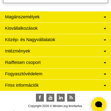
Magánszemélyek
Kisvállalkozások
Közép- és Nagyvállalatok
Intézmények
Raiffeisen csoport
Fogyasztóvédelem
Friss információk
Facebook
YouTube
LinkedIn
RSS
Copyright 2026 © Minden jog fenntartva.