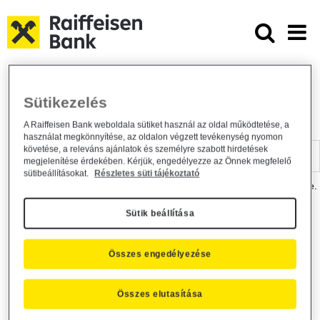
Ugrás a fő tartalomhoz
Dokumentumtár - Raiffeisen BANK
Raiffeisen BANK
Hasznos információk
Dokumentumtár
Sütikezelés
DOKUMENTUMTÁR
A Raiffeisen Bank weboldala sütiket használ az oldal működtetése, a
használat megkönnyítése, az oldalon végzett tevékenység nyomon
Kereső sáv
követése, a releváns ajánlatok és személyre szabott hirdetések
megjelenítése érdekében. Kérjük, engedélyezze az Önnek megfelelő
sütibeállításokat.
Részletes süti tájékoztató
A dokumentum kereséséhez kérjük, írja be a keresőszót a mezőbe.
Sütik beállítása
Kereső sáv
Más is érdekli?
Összes engedélyezése
Összes elutasítása