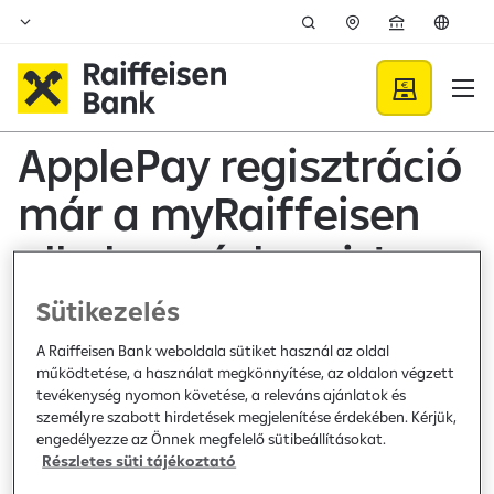
Ugrás a fő tartalomhoz
Hírek - Raiffeisen BANK
ApplePay regisztráció
már a myRaiffeisen
alkalmazásban is!
Sütikezelés
Hír /
general /
2021. november 19.
A Raiffeisen Bank weboldala sütiket használ az oldal
Tisztelt Ügyfelünk!
működtetése, a használat megkönnyítése, az oldalon végzett
Örömmel értesítjük, hogy immár a myRaiffeisen
tevékenység nyomon követése, a releváns ajánlatok és
mobilalkalmazásban is kezdeményezhető a bankkártya
személyre szabott hirdetések megjelenítése érdekében. Kérjük,
ApplePay fizetési megoldásba történő regisztrációja.
engedélyezze az Önnek megfelelő sütibeállításokat.
Indítsa el Apple Pay kártya digitalizációját a myRaiffeisen
Részletes süti tájékoztató
alkalmazásból és használja gyorsan és biztonságosan,