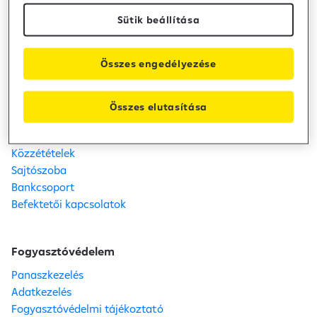
bankkártyájának elővétele nélkül, egyetlen érintéssel.
Sütik beállítása
Raiffeisen Bank
Összes engedélyezése
Kapcsolat
Telefon: +36 80 488 588
Összes elutasítása
Fiók- és ATM kereső
Karrier
Közzétételek
Sajtószoba
Bankcsoport
Befektetői kapcsolatok
Fogyasztóvédelem
Panaszkezelés
Adatkezelés
Fogyasztóvédelmi tájékoztató