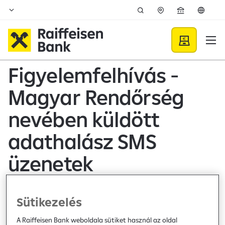
Ugrás a fő tartalomhoz
Hírek - Raiffeisen BANK
Figyelemfelhívás -
Magyar Rendőrség
nevében küldött
adathalász SMS
üzenetek
Hír /
2026. március 12.
Sütikezelés
A Raiffeisen Bank weboldala sütiket használ az oldal
Tájékoztatás a Magyar Rendőrség nevében küldött