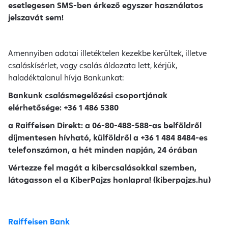
esetlegesen SMS-ben érkező egyszer használatos
jelszavát sem!
Amennyiben adatai illetéktelen kezekbe kerültek, illetve
csaláskísérlet, vagy csalás áldozata lett, kérjük,
haladéktalanul hívja Bankunkat:
Bankunk csalásmegelőzési csoportjának
elérhetősége: +36 1 486 5380
a Raiffeisen Direkt: a 06-80-488-588-as belföldről
díjmentesen hívható, külföldről a +36 1 484 8484-es
telefonszámon, a hét minden napján, 24 órában
Vértezze fel magát a kibercsalásokkal szemben,
látogasson el a KiberPajzs honlapra! (kiberpajzs.hu)
Raiffeisen Bank