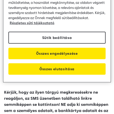
működtetése, a használat megkönnyítése, az oldalon végzett
adathalász SMS üzenetekkel kapcsolatosan
tevékenység nyomon követése, a releváns ajánlatok és
személyre szabott hirdetések megjelenítése érdekében. Kérjük,
Tisztelt Ügyfeleink!
engedélyezze az Önnek megfelelő sütibeállításokat.
Részletes süti tájékoztató
Az elmúlt napokban ismeretlen elkövetők a Magyar
Rendőrség nevében küldtek/küldenek bírságról szóló
Sütik beállítása
adathalász megkeresést SMS üzenet formájában, az
alábbi szövegezéssel
„Közlekedési bírság – fizetési
Összes engedélyezése
felszólítás…A bírság rendezéséhez kérjük használja az
alábbi hivatkozást: link”
Ezek a megtévesztő szándékkal
küldött SMS üzenetek látszólag a Magyar Rendőrségtől
Összes elutasítása
érkeznek, valójában csalók készítik és küldik.
Kérjük, hogy az ilyen tárgyú megkeresésekre ne
reagáljon, az SMS üzenetben található linkre
semmiképpen se kattintson!
NE adja ki semmiképpen
sem a személyes adatait, a bankkártya adatait és az