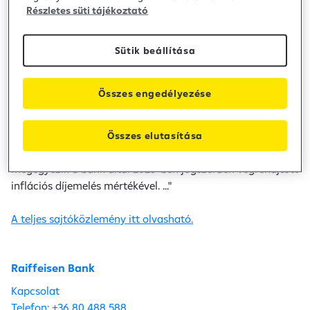
Részletes süti tájékoztató
"A Raiffeisen Bank támogatja a Nemzetgazdasági
Minisztérium az infláció mérséklésére és a lakosság
Sütik beállítása
költségeinek csökkentésére irányuló törekvéseit. A
Nemzetgazdasági Minisztérium által az infláció letörésére
javasolt intézkedésekhez hozzájárulva 2025. május 1-jével
Összes engedélyezése
a Raiffeisen Bank csökkenti lakossági ügyfelei napi
bankolással kapcsolatos kiadásait, így 2026. június 30-ig
kedvezményeket biztosít a lakossági bankszámla- és
Összes elutasítása
kártyadíjakból. A teljes kedvezménycsomag összességében
megegyezik a bank által 2025-ben jogszerűen végrehajtott
inflációs díjemelés mértékével. ..."
A teljes sajtóközlemény itt olvasható.
Raiffeisen Bank
Kapcsolat
Telefon: +36 80 488 588