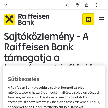
Ugrás a fő tartalomhoz
Hírek - Raiffeisen BANK
Sajtóközlemény - A
Raiffeisen Bank
támogatja a
kormányzat infláció
letörésére irányuló
Sütikezelés
terveit
A Raiffeisen Bank weboldala sütiket használ az oldal
működtetése, a használat megkönnyítése, az oldalon végzett
tevékenység nyomon követése, a releváns ajánlatok és
személyre szabott hirdetések megjelenítése érdekében. Kérjük,
Sajtóközlemény /
2025. április 8.
engedélyezze az Önnek megfelelő sütibeállításokat.