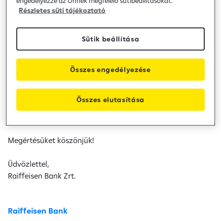
engedélyezze az Önnek megfelelő sütibeállításokat.
időszakban nem lesznek elérhetőek, de törekszünk arra,
Részletes süti tájékoztató
hogy a leállás minél rövidebb ideig tartson.
Sütik beállítása
Az érintett banki szolgáltatások:
- Electra internetbanki szolgáltatás és terminál vállalati
ügyfelek számára
Összes engedélyezése
- Raiffeisen Business portál
Összes elutasítása
A rendszerfejlesztés időtartamára a vonatkozó
jogszabályoknak megfelelően üzemszünetet hirdetünk.
Megértésüket köszönjük!
Üdvözlettel,
Raiffeisen Bank Zrt.
Raiffeisen Bank