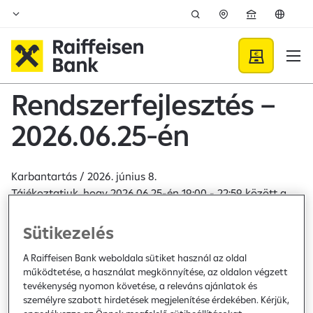
Ugrás a fő tartalomhoz
Karbantartás - Raiffeisen 
Rendszerfejlesztés –
2026.06.25-én
Karbantartás /
2026. június 8.
Tájékoztatjuk, hogy 2026.06.25-én 19:00 - 22:59 között a
Raiffeisen Bank rendszereinek fejlesztését végezzük el.
Sütikezelés
A bankkártyás fizetés és az ATM-ekből történő
A Raiffeisen Bank weboldala sütiket használ az oldal
készpénzfelvétel zavartalanul fog ebben az időszakban is
működtetése, a használat megkönnyítése, az oldalon végzett
működni.
tevékenység nyomon követése, a releváns ajánlatok és
személyre szabott hirdetések megjelenítése érdekében. Kérjük,
Az alábbiakban felsorolt banki szolgáltatások ebben az