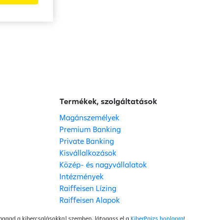
Termékek, szolgáltatások
Magánszemélyek
Premium Banking
Private Banking
Kisvállalkozások
Közép- és nagyvállalatok
Intézmények
Raiffeisen Lízing
Raiffeisen Alapok
 magad a kibercsalásokkal szemben, látogass el a
KiberPajzs honlapra
!