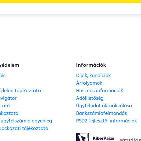
védelem
Információk
lés
Díjak, kondíciók
s
Árfolyamok
delmi tájékoztató
Hasznos információk
vigátor
Adóilletőség
ztató
Ügyféladat aktualizálása
jékoztató
Bankszámlafelmondás
, ügyfélszámla egyenleg
PSD2 fejlesztői információk
ockázati tájékoztató
Vértezd fel