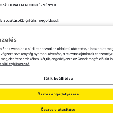
KOZÁSOK
VÁLLALATOK
INTÉZMÉNYEK
k
Biztosítások
Digitális megoldások
eisen BANK
ezelés
en Bank weboldala sütiket használ az oldal működtetése, a használat me
 tájékoztatása az OTP Al
 végzett tevékenység nyomon követése, a releváns ajánlatok és személyr
 megjelenítése érdekében. Kérjük, engedélyezze az Önnek megfelelő sütibe
s süti tájékoztató
sításáról
Sütik beállítása
Összes engedélyezése
Összes elutasítása