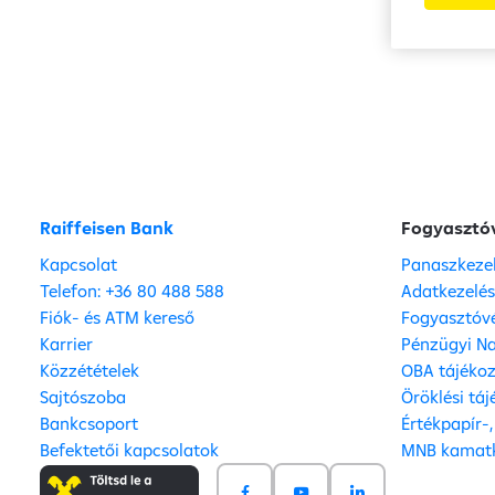
Raiffeisen Bank
Fogyasztó
Kapcsolat
Panaszkeze
Telefon: +36 80 488 588
Adatkezelé
Fiók- és ATM kereső
Fogyasztóvé
Karrier
Pénzügyi Na
Közzétételek
OBA tájéko
Sajtószoba
Öröklési tá
Bankcsoport
Értékpapír-
Befektetői kapcsolatok
MNB kamatk