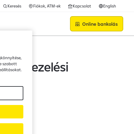
Keresés
Fiókok, ATM-ek
Kapcsolat
English
Online bankolás
gkönnyítése,
apok Kezelési
e szabott
állításokat.