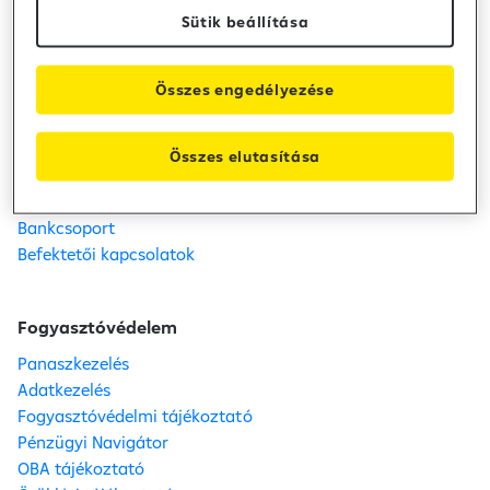
Sütik beállítása
Raiffeisen Bank
Kapcsolat
Összes engedélyezése
Telefon: +36 80 488 588
Fiók- és ATM kereső
Karrier
Összes elutasítása
Közzétételek
Sajtószoba
Bankcsoport
Befektetői kapcsolatok
Fogyasztóvédelem
Panaszkezelés
Adatkezelés
Fogyasztóvédelmi tájékoztató
Pénzügyi Navigátor
OBA tájékoztató