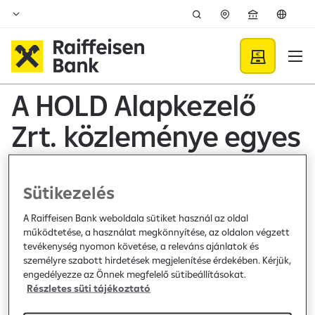
Ugrás a fő tartalomhoz
Közzétételek - Raiffeisen B
A HOLD Alapkezelő
Zrt. közleménye egyes
Befektetési Alapok
dokumentumainak
Sütikezelés
változásáról
A Raiffeisen Bank weboldala sütiket használ az oldal
működtetése, a használat megkönnyítése, az oldalon végzett
tevékenység nyomon követése, a releváns ajánlatok és
személyre szabott hirdetések megjelenítése érdekében. Kérjük,
Bank közzététel /
2024. szeptember 2.
engedélyezze az Önnek megfelelő sütibeállításokat.
Hirdetmény
Részletes süti tájékoztató