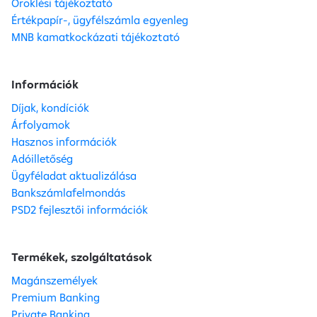
Öröklési tájékoztató
Értékpapír-, ügyfélszámla egyenleg
MNB kamatkockázati tájékoztató
Információk
Díjak, kondíciók
Árfolyamok
Hasznos információk
Adóilletőség
Ügyféladat aktualizálása
Bankszámlafelmondás
PSD2 fejlesztői információk
Termékek, szolgáltatások
Magánszemélyek
Premium Banking
Private Banking