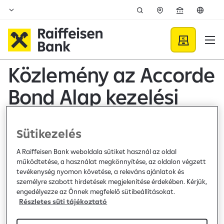
Ugrás a fő tartalomhoz
Közzétételek - Raiffeisen B
Közlemény az Accorde
Bond Alap kezelési
szabályzatánák
Sütikezelés
módosításáról
A Raiffeisen Bank weboldala sütiket használ az oldal
működtetése, a használat megkönnyítése, az oldalon végzett
Bank közzététel /
2024. szeptember 3.
tevékenység nyomon követése, a releváns ajánlatok és
Közzététel
személyre szabott hirdetések megjelenítése érdekében. Kérjük,
engedélyezze az Önnek megfelelő sütibeállításokat.
Részletes süti tájékoztató
Raiffeisen Bank