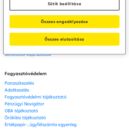
Sütik beállítása
Kapcsolat
Telefon: +36 80 488 588
Fiók- és ATM kereső
Összes engedélyezése
Karrier
Közzétételek
Összes elutasítása
Sajtószoba
Bankcsoport
Befektetői kapcsolatok
Fogyasztóvédelem
Panaszkezelés
Adatkezelés
Fogyasztóvédelmi tájékoztató
Pénzügyi Navigátor
OBA tájékoztató
Öröklési tájékoztató
Értékpapír-, ügyfélszámla egyenleg