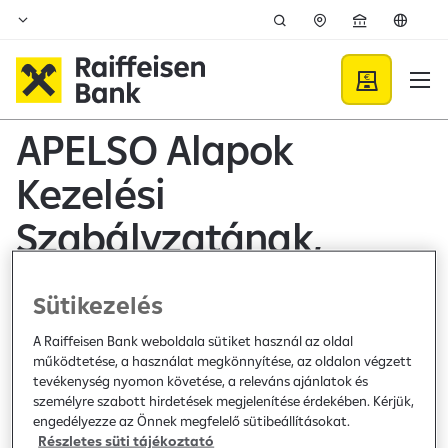
Ugrás a fő tartalomhoz
Közzétételek - Raiffeisen B
APELSO Alapok
Kezelési
Szabályzatának,
Tájékoztatójának és
Sütikezelés
Kiemelt Információkat
A Raiffeisen Bank weboldala sütiket használ az oldal
Tartalmazó
működtetése, a használat megkönnyítése, az oldalon végzett
tevékenység nyomon követése, a releváns ajánlatok és
Dokumentumának
személyre szabott hirdetések megjelenítése érdekében. Kérjük,
engedélyezze az Önnek megfelelő sütibeállításokat.
Részletes süti tájékoztató