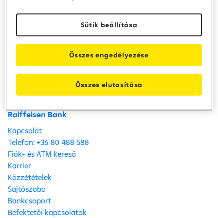
módosításáról
Sütik beállítása
Bank közzététel /
2024. szeptember 4.
Hirdetmény_1
Összes engedélyezése
Hirdetmény_2
Hirdetmény_3
Hirdetmény_4
Összes elutasítása
Raiffeisen Bank
Kapcsolat
Telefon: +36 80 488 588
Fiók- és ATM kereső
Karrier
Közzétételek
Sajtószoba
Bankcsoport
Befektetői kapcsolatok