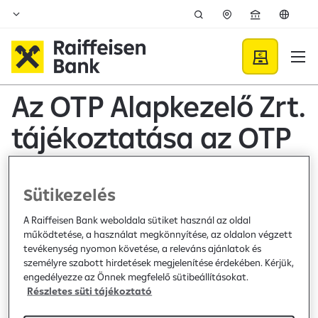
Ugrás a fő tartalomhoz
Közzétételek - Raiffeisen B
Az OTP Alapkezelő Zrt.
tájékoztatása az OTP
Orosz Részvény
Alapból történő
Sütikezelés
kifizetésről
A Raiffeisen Bank weboldala sütiket használ az oldal
működtetése, a használat megkönnyítése, az oldalon végzett
tevékenység nyomon követése, a releváns ajánlatok és
személyre szabott hirdetések megjelenítése érdekében. Kérjük,
Bank közzététel /
2025. október 15.
engedélyezze az Önnek megfelelő sütibeállításokat.
Hirdetmény
Részletes süti tájékoztató