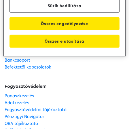
Sütik beállítása
Raiffeisen Bank
Kapcsolat
Összes engedélyezése
Telefon: +36 80 488 588
Fiók- és ATM kereső
Karrier
Összes elutasítása
Közzétételek
Sajtószoba
Bankcsoport
Befektetői kapcsolatok
Fogyasztóvédelem
Panaszkezelés
Adatkezelés
Fogyasztóvédelmi tájékoztató
Pénzügyi Navigátor
OBA tájékoztató