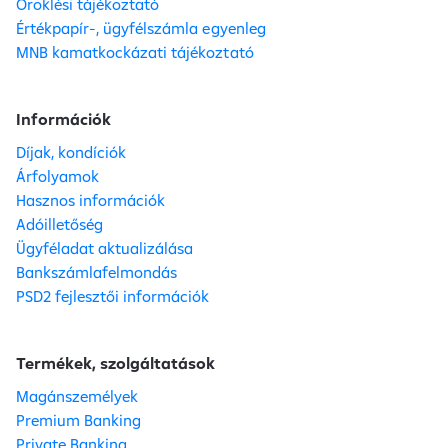
Öröklési tájékoztató
Értékpapír-, ügyfélszámla egyenleg
MNB kamatkockázati tájékoztató
Információk
Díjak, kondíciók
Árfolyamok
Hasznos információk
Adóilletőség
Ügyféladat aktualizálása
Bankszámlafelmondás
PSD2 fejlesztői információk
Termékek, szolgáltatások
Magánszemélyek
Premium Banking
Private Banking