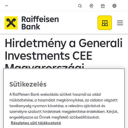
Ugrás a fő tartalomhoz
Közzétételek - Raiffeisen B
Hirdetmény a Generali
Investments CEE
Magyarországi
Fióktelepe által kezelt
Sütikezelés
nyilvános, nyíltvégű
A Raiffeisen Bank weboldala sütiket használ az oldal
működtetése, a használat megkönnyítése, az oldalon végzett
befektetési alapjainak
tevékenység nyomon követése, a releváns ajánlatok és
személyre szabott hirdetések megjelenítése érdekében. Kérjük,
kiemelt befektetői
engedélyezze az Önnek megfelelő sütibeállításokat.
Részletes süti tájékoztató