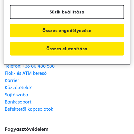
információiról (KID)
Sütik beállítása
Bank közzététel /
2025. október 17.
Hirdetmény
Összes engedélyezése
Raiffeisen Bank
Összes elutasítása
Kapcsolat
Telefon: +36 80 488 588
Fiók- és ATM kereső
Karrier
Közzétételek
Sajtószoba
Bankcsoport
Befektetői kapcsolatok
Fogyasztóvédelem