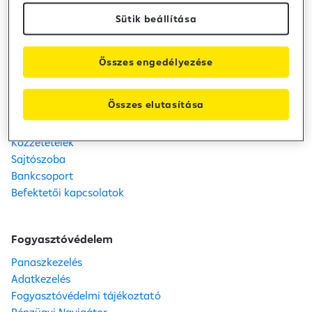
Hirdetmény
Sütik beállítása
Raiffeisen Bank
Összes engedélyezése
Kapcsolat
Telefon: +36 80 488 588
Összes elutasítása
Fiók- és ATM kereső
Karrier
Közzétételek
Sajtószoba
Bankcsoport
Befektetői kapcsolatok
Fogyasztóvédelem
Panaszkezelés
Adatkezelés
Fogyasztóvédelmi tájékoztató