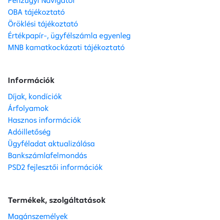
Pénzügyi Navigátor
OBA tájékoztató
Öröklési tájékoztató
Értékpapír-, ügyfélszámla egyenleg
MNB kamatkockázati tájékoztató
Információk
Díjak, kondíciók
Árfolyamok
Hasznos információk
Adóilletőség
Ügyféladat aktualizálása
Bankszámlafelmondás
PSD2 fejlesztői információk
Termékek, szolgáltatások
Magánszemélyek