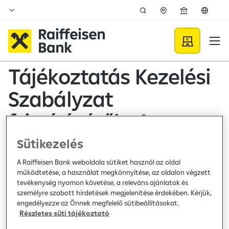
Ugrás a fő tartalomhoz
Közzétételek - Raiffeisen B
Tájékoztatás Kezelési
Szabályzat
frissítéséről - Ampega
Investment GmbH / C-
Sütikezelés
QUADRAT ARTS Total
A Raiffeisen Bank weboldala sütiket használ az oldal
működtetése, a használat megkönnyítése, az oldalon végzett
Return Balanced
tevékenység nyomon követése, a releváns ajánlatok és
személyre szabott hirdetések megjelenítése érdekében. Kérjük,
engedélyezze az Önnek megfelelő sütibeállításokat.
Részletes süti tájékoztató
Bank közzététel /
2026. május 20.