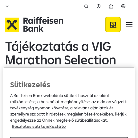
Ugrás a fő tartalomhoz
Közzétételek - Raiffeisen B
Tájékoztatás a VIG
Marathon Selection
Fund forgalmazóját
érintő forgalmazható
Sütikezelés
sorozatok bővüléséről
A Raiffeisen Bank weboldala sütiket használ az oldal
működtetése, a használat megkönnyítése, az oldalon végzett
tevékenység nyomon követése, a releváns ajánlatok és
személyre szabott hirdetések megjelenítése érdekében. Kérjük,
Bank közzététel /
2026. május 26.
engedélyezze az Önnek megfelelő sütibeállításokat.
Hirdetmény
Részletes süti tájékoztató