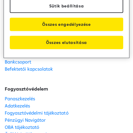
Sütik beállítása
Raiffeisen Bank
Kapcsolat
Összes engedélyezése
Telefon: +36 80 488 588
Fiók- és ATM kereső
Karrier
Összes elutasítása
Közzétételek
Sajtószoba
Bankcsoport
Befektetői kapcsolatok
Fogyasztóvédelem
Panaszkezelés
Adatkezelés
Fogyasztóvédelmi tájékoztató
Pénzügyi Navigátor
OBA tájékoztató