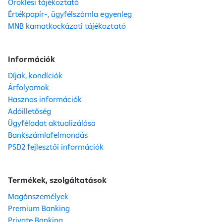
Öröklési tájékoztató
Értékpapír-, ügyfélszámla egyenleg
MNB kamatkockázati tájékoztató
Információk
Díjak, kondíciók
Árfolyamok
Hasznos információk
Adóilletőség
Ügyféladat aktualizálása
Bankszámlafelmondás
PSD2 fejlesztői információk
Termékek, szolgáltatások
Magánszemélyek
Premium Banking
Private Banking