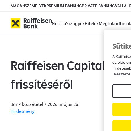
Ugrás a fő tartalomhoz
MAGÁNSZEMÉLYEK
PREMIUM BANKING
PRIVATE BANKING
VÁLLAL
Napi pénzügyek
Hitelek
Megtakarításo
Közzétételek - Raiff
Sütik
A Raiffeis
Raiffeisen Capital Ma
az oldalon
hirdetések
Részlete
frissítéséről
Bank közzététel /
2026. május 26.
Hirdetmény