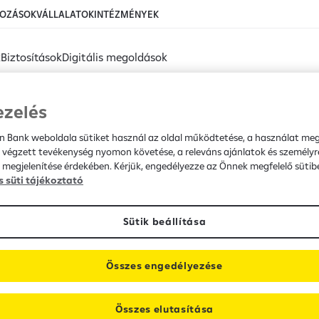
KOZÁSOK
VÁLLALATOK
INTÉZMÉNYEK
k
Biztosítások
Digitális megoldások
eisen BANK
ezelés
en Bank weboldala sütiket használ az oldal működtetése, a használat me
nagement tájékoztatása K
 végzett tevékenység nyomon követése, a releváns ajánlatok és személyr
 megjelenítése érdekében. Kérjük, engedélyezze az Önnek megfelelő sütibe
s süti tájékoztató
Sütik beállítása
Összes engedélyezése
Összes elutasítása