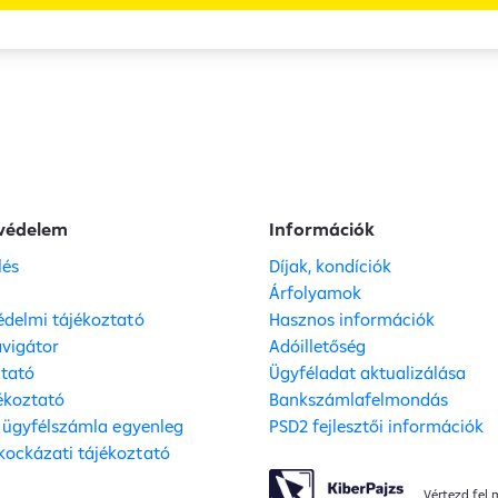
védelem
Információk
lés
Díjak, kondíciók
s
Árfolyamok
delmi tájékoztató
Hasznos információk
vigátor
Adóilletőség
ztató
Ügyféladat aktualizálása
jékoztató
Bankszámlafelmondás
, ügyfélszámla egyenleg
PSD2 fejlesztői információk
ockázati tájékoztató
Vértezd fel