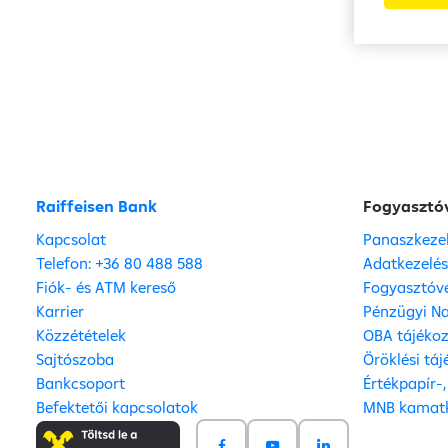
Raiffeisen Bank
Fogyasztó
Kapcsolat
Panaszkeze
Telefon: +36 80 488 588
Adatkezelé
Fiók- és ATM kereső
Fogyasztóvé
Karrier
Pénzügyi Na
Közzétételek
OBA tájéko
Sajtószoba
Öröklési tá
Bankcsoport
Értékpapír-
Befektetői kapcsolatok
MNB kamatk