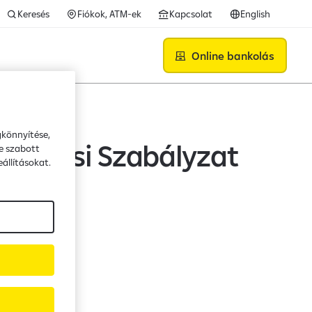
Keresés
Fiókok, ATM-ek
Kapcsolat
English
Online bankolás
gkönnyítése,
ezelési Szabályzat
e szabott
állításokat.