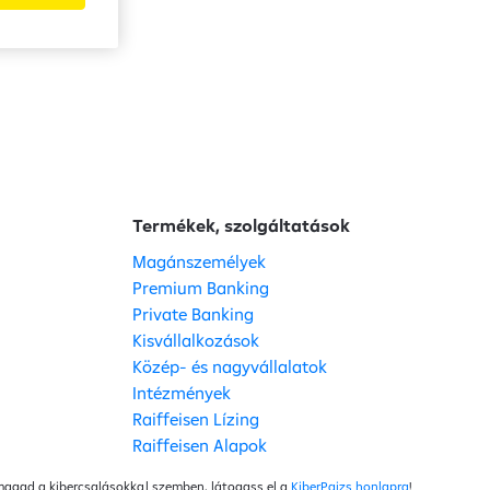
Termékek, szolgáltatások
Magánszemélyek
Premium Banking
Private Banking
Kisvállalkozások
Közép- és nagyvállalatok
Intézmények
Raiffeisen Lízing
Raiffeisen Alapok
 magad a kibercsalásokkal szemben, látogass el a
KiberPajzs honlapra
!