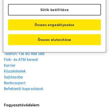
dokumentuma
Sütik beállítása
Bank közzététel /
2026. június 3.
Közzététel
Összes engedélyezése
Raiffeisen Bank
Összes elutasítása
Kapcsolat
Telefon: +36 80 488 588
Fiók- és ATM kereső
Karrier
Közzétételek
Sajtószoba
Bankcsoport
Befektetői kapcsolatok
Fogyasztóvédelem