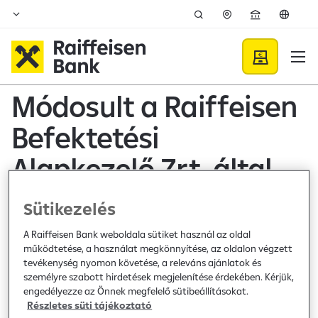
Ugrás a fő tartalomhoz
Közzétételek - Raiffeisen B
Módosult a Raiffeisen
Befektetési
Alapkezelő Zrt. által
kezelt befektetési
Sütikezelés
alapok kiemelt
A Raiffeisen Bank weboldala sütiket használ az oldal
működtetése, a használat megkönnyítése, az oldalon végzett
befektetői
tevékenység nyomon követése, a releváns ajánlatok és
személyre szabott hirdetések megjelenítése érdekében. Kérjük,
információs
engedélyezze az Önnek megfelelő sütibeállításokat.
Részletes süti tájékoztató