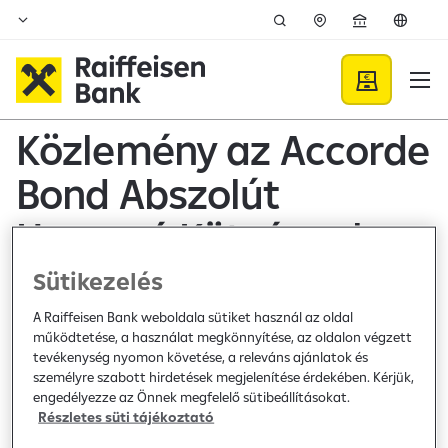
Ugrás a fő tartalomhoz
Közzétételek - Raiffeisen B
Közlemény az Accorde
Bond Abszolút
Hozamú Kötvényalap
kezelési
Sütikezelés
szabályzatának
A Raiffeisen Bank weboldala sütiket használ az oldal
működtetése, a használat megkönnyítése, az oldalon végzett
változásáról
tevékenység nyomon követése, a releváns ajánlatok és
személyre szabott hirdetések megjelenítése érdekében. Kérjük,
engedélyezze az Önnek megfelelő sütibeállításokat.
Részletes süti tájékoztató
Bank közzététel /
2026. június 12.