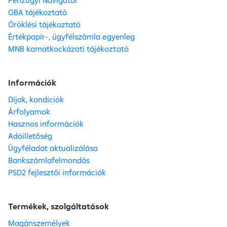
Pénzügyi Navigátor
OBA tájékoztató
Öröklési tájékoztató
Értékpapír-, ügyfélszámla egyenleg
MNB kamatkockázati tájékoztató
Információk
Díjak, kondíciók
Árfolyamok
Hasznos információk
Adóilletőség
Ügyféladat aktualizálása
Bankszámlafelmondás
PSD2 fejlesztői információk
Termékek, szolgáltatások
Magánszemélyek