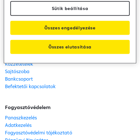
Közzététel
Sütik beállítása
Raiffeisen Bank
Összes engedélyezése
Kapcsolat
Telefon: +36 80 488 588
Összes elutasítása
Fiók- és ATM kereső
Karrier
Közzétételek
Sajtószoba
Bankcsoport
Befektetői kapcsolatok
Fogyasztóvédelem
Panaszkezelés
Adatkezelés
Fogyasztóvédelmi tájékoztató