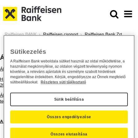
Ugrás a fő tartalomhoz
Általános Üzleti Feltételek - Raiffe
Raiffeisen BANK
Raiffeisen csoport
Raiffeisen Bank Zrt.
Üzletszabályzatok
Általános Üzleti Feltételek
Sütikezelés
ÁLTALÁNOS ÜZLETI FELTÉTELEK
A Raiffeisen Bank weboldala sütiket használ az oldal működtetése, a
használat megkönnyítése, az oldalon végzett tevékenység nyomon
Általános Üzleti Feltételek – hatályos 2026.06.26-tól
követése, a releváns ajánlatok és személyre szabott hirdetések
megjelenítése érdekében. Kérjük, engedélyezze az Önnek megfelelő
Hirdetmény - Általános Üzleti Feltételek módosulásáról - hatályos
sütibeállításokat.
Részletes süti tájékoztató
2026.06.25-től
Általános Üzleti Feltételek 2. számú melléklete – kiszervezett
Sütik beállítása
tevékenységek és ellátói - hatályos 2026.07.24. napjától
Összes engedélyezése
Az archívum megtekintéséhez kattintson ide.
Összes elutasítása