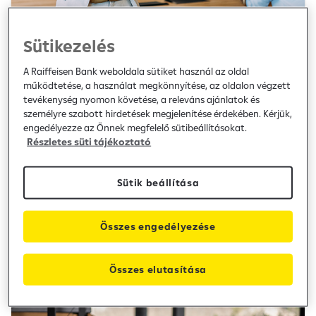
Sütikezelés
A Raiffeisen Bank weboldala sütiket használ az oldal
SZÁMLAVEZETÉS
működtetése, a használat megkönnyítése, az oldalon végzett
Premium Banking számla
tevékenység nyomon követése, a releváns ajánlatok és
személyre szabott hirdetések megjelenítése érdekében. Kérjük,
Havi 400 ezer Ft érkeztetése esetén, akár videós
engedélyezze az Önnek megfelelő sütibeállításokat.
tanácsadással.
Részletes süti tájékoztató
Sütik beállítása
Megnyitom az appban
További részletek
Összes engedélyezése
Összes elutasítása