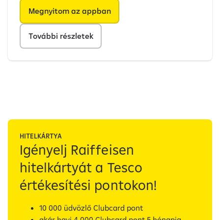
Megnyitom az appban
További részletek
HITELKÁRTYA
Igényelj Raiffeisen
hitelkártyát a Tesco
értékesítési pontokon!
10 000 üdvözlő Clubcard pont
akár havi 4 000 Clubcard pont 5 hónapig