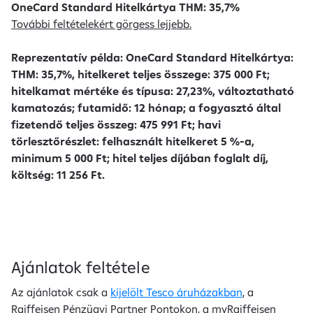
OneCard Standard Hitelkártya THM: 35,7%
További feltételekért görgess lejjebb.
Reprezentatív példa: OneCard Standard Hitelkártya:
THM: 35,7%, hitelkeret teljes összege: 375 000 Ft;
hitelkamat mértéke és típusa: 27,23%, változtatható
kamatozás; futamidő: 12 hónap; a fogyasztó által
fizetendő teljes összeg: 475 991 Ft; havi
törlesztőrészlet: felhasznált hitelkeret 5 %-a,
minimum 5 000 Ft; hitel teljes díjában foglalt díj,
költség: 11 256 Ft.
Ajánlatok feltétele
Az ajánlatok csak a
kijelölt Tesco áruházakban
, a
Raiffeisen Pénzügyi Partner Pontokon, a myRaiffeisen