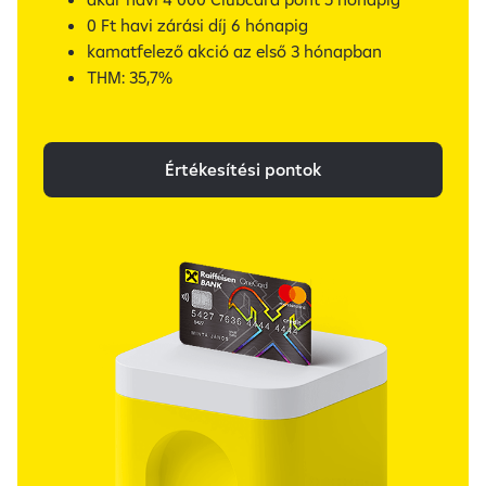
0 Ft havi zárási díj 6 hónapig
kamatfelező akció az első 3 hónapban
THM: 35,7%
Értékesítési pontok