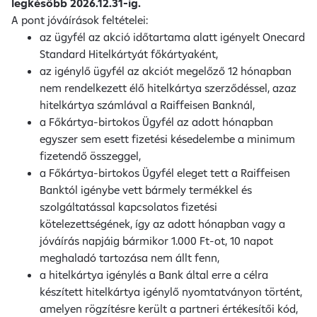
legkésőbb 2026.12.31-ig.
A pont jóváírások feltételei:
az ügyfél az akció időtartama alatt igényelt Onecard
Standard Hitelkártyát főkártyaként,
az igénylő ügyfél az akciót megelőző 12 hónapban
nem rendelkezett élő hitelkártya szerződéssel, azaz
hitelkártya számlával a Raiffeisen Banknál,
a Főkártya-birtokos Ügyfél az adott hónapban
egyszer sem esett fizetési késedelembe a minimum
fizetendő összeggel,
a Főkártya-birtokos Ügyfél eleget tett a Raiffeisen
Banktól igénybe vett bármely termékkel és
szolgáltatással kapcsolatos fizetési
kötelezettségének, így az adott hónapban vagy a
jóváírás napjáig bármikor 1.000 Ft-ot, 10 napot
meghaladó tartozása nem állt fenn,
a hitelkártya igénylés a Bank által erre a célra
készített hitelkártya igénylő nyomtatványon történt,
amelyen rögzítésre került a partneri értékesítői kód,