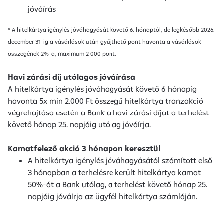
jóváírás
* A hitelkártya igénylés jóváhagyását követő 6. hónaptól, de legkésőbb 2026.
december 31-ig a vásárlások után gyűjthető pont havonta a vásárlások
összegének 2%-a, maximum 2 000 pont.
Havi zárási díj utólagos jóváírása
A hitelkártya igénylés jóváhagyását követő 6 hónapig
havonta 5x min 2.000 Ft összegű hitelkártya tranzakció
végrehajtása esetén a Bank a havi zárási díjat a terhelést
követő hónap 25. napjáig utólag jóváírja.
Kamatfelező akció 3 hónapon keresztül
A hitelkártya igénylés jóváhagyásától számított első
3 hónapban a terhelésre került hitelkártya kamat
50%-át a Bank utólag, a terhelést követő hónap 25.
napjáig jóváírja az ügyfél hitelkártya számláján.