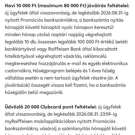
Havi 10 000 Ft (maximum 80 000 Ft) jóváírás feltételei:
új ügyfelek által visszavonásig, de legkésőbb 2026.08.31-ig
nyitott Promóciós bankszámlákra, a bankszámla nyitás
hónapját követő hónaptól nyolc hónapon keresztül
minden hónap utolsó naptári napjáig végrehajtott
legalább 10 db, összesen legalább 100 000 Ft értékű betéti
bankkártyával vagy Raiffeisen Bank által kibocsátott
hitelkártyával végrehajtott vásárlás, reklámcélú
megkereséshez hozzájárulás e-mail és egyéb elektronikus
csatornákra, Hűségprogram belépés és 1 éves hűség
vállalása esetén a nem tartozó ügyfelek részére jár. A
jóváírás(ok) összegét vissza kell fizetni, ha a bankszámla
hűségidőn belül megszűnik.
Üdvözlő 20 000 Clubcard pont feltételei:
új ügyfelek
által visszavonásig, de legkésőbb 2026.08.31. 23:59-ig
myRaiffeisen mobilapplikációban nyitott Promóciós
bankszámlákra, vásárolj a számlanyitás hónapját követő