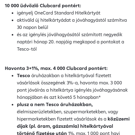
10 000 üdvözlő Clubcard pontért:
igényelj OneCard Standard Hitelkártyát
aktiváld új hitelkártyádat a jóváhagyástól számítva
30 napon belül
és az igénylés jóváhagyásától számított negyedik
naptári hónap 20. napjáig megkapod a pontokat a
Tesco-tól
Havonta 3+1%, max. 4 000 Clubcard pontért:
Tesco
áruházakban a hitelkártyával fizetett
vásárlások összegének 3%-a, havonta max. 3 000
pont jóváírás a hitelkártya igénylés jóváhagyásának
hónapjában és azt követő 5 hónapban*
plusz a nem Tesco áruházakban,
élelmiszerüzletekben, szupermarketekben, vagy
hipermarketekben fizetett vásárlások és a
közüzemi
díjak (pl. áram, gázszámla) hitelkártyával
történő fizetése után
1%, max. 1 000 pont havi