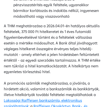
pénzvisszatérítés egyik feltétele, ugyanakkor
bármikor korlátozás és indoklás nélkül, ingyenesen
módosítható vagy visszavonható
A THM meghatározása a 2026.04.01-én hatályos aktuális
feltételek, 375 000 Ft hitelkeretet és 1 éves futamidő
figyelembevételével történt és a feltételek változása
esetén a mértéke módosulhat. A Bank által jóváhagyott
végleges hitelkeret összegére érvényes teljes hiteldíj-
mutatót - amely eltérhet a jelen hirdetésben feltüntetett
értéktől - az egyedi szerződés tartalmazza. A THM értéke
nem tükrözi a hitel kamatkockázatát. A hitelkártya nem
egyenletes törlesztésű hitel.
A promóciós számlák meghatározása, a jóváírás, a
hirdetett akció, valamint a bankszámlák és bankkártyák,
illetve hitelkártyák további feltételei megtalálhatóak a
Lakossági Raiffeisen bankszámla, elektronikus
szolgáltatások;
a
Raiffeisen Okoskártya, Bank-, és