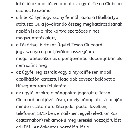
lokáció azonosító, valamint az ügyfél Tesco Clubcard
azonosító száma
a hitelkártya jogviszony fennáll, azaz a Hitelkártya
státusza OK a jóváírandó összeg meghatározásának
napján is és a hitelkártya szerződés nincs
megszüntetés alatt,
a Főkártya-birtokos Ügyfél Tesco Clubcard
jogviszonya a pontjóváírás összegének
megállapításakor és a pontjóváírás időpontjában élő,
nem szűnt meg
az ügyfél regisztrált vagy a myRaiffeisen mobil
applikáción keresztül legalább egyszer belépett a
Hűségprogram felületére
az ügyfél azokra a hónapokra jogosult a Tesco
Clubcard pontjóváírásra, amely hónap utolsó napján
minden csatornára kiterjedő (postai levélben,
telefonon, SMS-ben, email-ben, egyéb elektronikus
csatornákon) reklámcélú megkeresési hozzájárulást
ad (DM). Az önkéntes hozzájárulás a