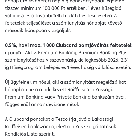
hónap utolsó naptári napjáig bankkártyáddal legalább
tízszer minimum 100 000 Ft értékben, 1 éves hűségidő
vállalása és a további feltételek teljesítése esetén. A
feltételek teljesülését a számlanyitás hónapját követő
második hónapban vizsgáljuk.
0,5%, havi max. 1 000 Clubcard pontjóváírás feltételei:
új ügyfél Aktív, Premium Banking, Premium Banking Plus
számlanyitásához visszavonásig, de legkésőbb 2026.12.31-
ig Hűségprogram belépés és 1 éves hűség vállalása esetén.
Új ügyfélnek minősül, aki a számlanyitást megelőző hat
hónapban nem rendelkezett Raiffeisen Lakossági,
Premium Banking vagy Private Banking bankszámlával,
függetlenül annak devizanemétől.
A Clubcard pontokat a Tesco írja jóvá a Lakossági
Raiffeisen bankszámla, elektronikus szolgáltatások
Kondíciós Lista szerint.