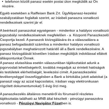
telefonon közölt panasz esetén postai úton megküldik az Ön
részére.
Egyéb esetekben a Raiffeisen Bank Zrt. Ügyfélpanasz-kezelési
szabályzatában foglaltak szerint, az írásbeli panaszra vonatkozó
rendelkezések szerint jár el.
A beérkező panaszokat egységesen - mindenkor a hatályos vonatkozó
jogszabályi rendelkezéseknek megfelelően - a Központi Panaszkezelő
Csoportja kezeli. A panaszok kivizsgálására és a válaszadásra a
panasz befogadásától számítva a mindenkor hatályos vonatkozó
jogszabályban meghatározott határidő áll a Bank rendelkezésére. A
panasz kivizsgálását követően írásban megküldjük indoklással ellátott
álláspontunkat Önnek.
A panasz elutasítása esetén válaszunkban tájékoztatást adunk a
jogorvoslati lehetőségekről, továbbá megadjuk az érintett hatóságok
és testületek elérhetőségét, levelezési címét. A panaszkezelési
tevékenységgel összefüggésben a Bank a birtokába jutott adatokat (a
panaszt vagy az azzal kapcsolatos, írásban vagy elektronikusan
rögzített dokumentumokat) 5 évig őrzi meg.
A panaszkezelés általános menetéről és fórumairól részletes
tájékoztatás található az MNB által készített - pénzügyi panaszokra
vonatkozó -
Pénzügyi Navigátor Füzet
ben is.