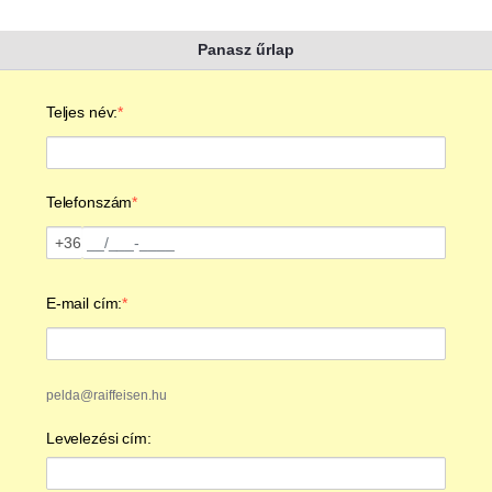
Panasz űrlap
Teljes név:
Telefonszám
+36
Telefonszám
E-mail cím:
Szükséges
pelda@raiffeisen.hu
Levelezési cím: