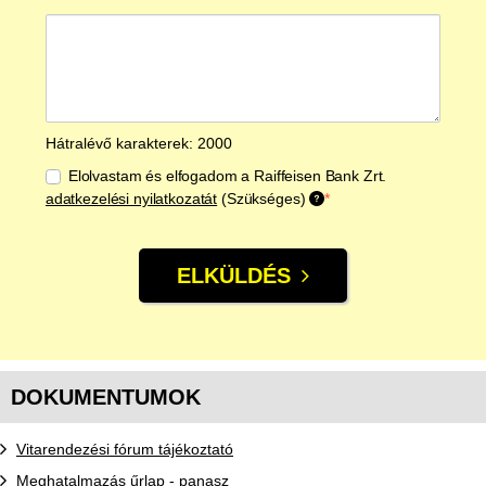
Hátralévő karakterek
:
2000
A probléma részletes leírása:
Elolvastam és elfogadom a Raiffeisen Bank Zrt.
Szükséges
adatkezelési nyilatkozatát
(Szükséges)
ELKÜLDÉS
DOKUMENTUMOK
Vitarendezési fórum tájékoztató
Meghatalmazás űrlap - panasz