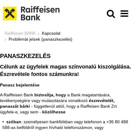
Ugrás a fő tartalomhoz
Problémát jelzek (panaszkezelés) -
Raiffeisen BANK
Kapcsolat
Problémát jelzek (panaszkezelés)
PANASZKEZELÉS
Célunk az ügyfelek magas színvonalú kiszolgálása.
Észrevétele fontos számunkra!
Panasz bejelentése
A Raiffeisen Bank
biztosítja, hogy
a Bank magatartására,
tevékenységére vagy mulasztására vonatkozó
észrevételét,
panaszát bárki
- függetlenül attól, hogy a Raiffeisen Bank Zrt.
ügyfele-e, vagy sem -
közölhesse
szóban
: személyesen bankfiókban vagy telefonon a +36 80 488
588-as belföldről ingyen hívható telefonszámon, vagy