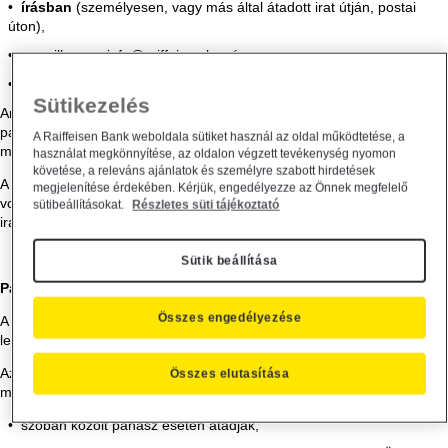
írásban
(személyesen, vagy más által átadott irat útján, postai
úton),
e-mailben az info@raiffeisen.hu címen, vagy
honlapunkon itt, a panaszbejelentő
űrlapunk kitöltésével
.
Sütikezelés
Amennyiben Ön bankunk ügyfele, más személyt is meghatalmazhat a
panaszügyben történő eljáráshoz. A meghatalmazás mintáját
A Raiffeisen Bank weboldala sütiket használ az oldal működtetése, a
megtalálja bankunk honlapján, illetve a bankfiókjainkban.
használat megkönnyítése, az oldalon végzett tevékenység nyomon
követése, a releváns ajánlatok és személyre szabott hirdetések
A panaszok bejelentésére, azok feldolgozására és kezelésére
megjelenítése érdekében. Kérjük, engedélyezze az Önnek megfelelő
vonatkozóan bankunk
Ügyfélpanasz kezelési Szabályzata
ad
sütibeállításokat.
Részletes süti tájékoztató
iránymutatást.
Sütik beállítása
Panasz kivizsgálása
Összes engedélyezése
A szóban benyújtott panaszt munkatársaink azonnal megvizsgálják, és
lehetőség szerint megoldják.
Azonnali megoldás hiányában a panaszról jegyzőkönyvet vesznek fel,
Összes elutasítása
melynek egy másolati példányát
szóban közölt panasz esetén átadják,