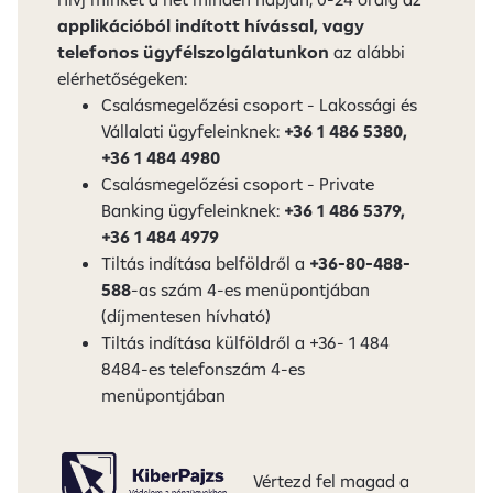
applikációból indított hívással, vagy
telefonos ügyfélszolgálatunkon
az alábbi
elérhetőségeken:
Csalásmegelőzési csoport - Lakossági és
Vállalati ügyfeleinknek:
+36 1 486 5380,
+36 1 484 4980
Csalásmegelőzési csoport - Private
Banking ügyfeleinknek:
+36 1 486 5379,
+36 1 484 4979
Tiltás indítása belföldről a
+36-80-488-
588
-as szám 4-es menüpontjában
(díjmentesen hívható)
Tiltás indítása külföldről a +36- 1 484
8484-es telefonszám 4-es
menüpontjában
Vértezd fel magad a