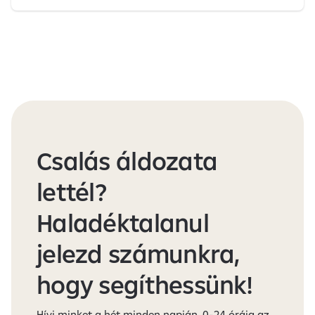
Csalás áldozata
lettél?
Haladéktalanul
jelezd számunkra,
hogy segíthessünk!
Hívj minket a hét minden napján, 0-24 óráig az