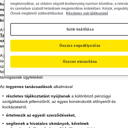
megkönnyítése, az oldalon végzett tevékenység nyomon követése, a relevá
hogyan és kinek kell benyújtani egy hiva-talos panaszt? Anyagi
és személyre szabott hirdetések megjelenítése érdekében. Kérjük, engedél
nehézséget okoz a hiteltörlesztés, esetleg a törlesztési
Önnek megfelelő sütibeállításokat.
Részletes süti tájékoztató
moratóriummal kapcso-latban van kérdése? Forduljon
bizalommal a Pénzügyi Navigátor Tanácsadó Irodahálózat!
Sütik beállítása
A Magyar Nemzeti Bank által létrehozott
Pénzügyi Navigátor
Tanácsadó Irodahálózat
munkatársai ingyenes, piaci
szolgáltatóktól független pénzügyi tanácsadást nyújtanak az
Összes engedélyezése
ország valamennyi megyeszékhe-lyén.
A jogi vagy pénzügyi végzettséggel, a témában naprakész
ismeretekkel rendelkező szakértők hasznos,
gyakorlati tanácsokkal
Összes elutasítása
szolgálnak a pénzügyi problémák megoldásához, és kiemelt hangsúlyt
fektetnek arra, hogy az anyagi nehézségek megelőzésében is
támogassák ügyfeleiket.
Az
ingyenes tanácsadások
alkalmával
részletes tájékoztatást nyújtanak
a különböző pénzügyi
szolgáltatások jellemzőiről, az egyes konstrukciók előnyeiről és
kockázatairól,
értelmezik az egyedi szerződéseket,
segítenek a hivatalos okmányok, kérelmek