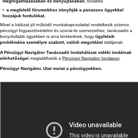
megfogalmazásában és benyújtásában
, továbbá
a megfelelő fórumokhoz irányítják a panaszos ügyekkel
hozzájuk fordulókat.
Mivel a hálózat jól működő munkakapcsolattal rendelkezik számos
pénzügyi fogyasztóvédelmi és szociá-lis szervezethez, tanácsadói a
bonyolultabb ügyekben is arra törekednek, hogy
ügyfeleik
problémáira személyre szabott, valódi megoldást
találjanak.
A Pénzügyi Navigátor Tanácsadó Irodahálózat vidéki irodáinak
elérhetőségei
megtalálhatók a
Pénzügyi Navigátor honlapon
.
Pénzügyi Navigátor. Utat mutat a pénzügyekben.