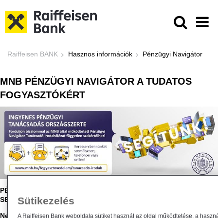
Ugrás a fő tartalomhoz
Pénzügyi Navigátor - Raiffeisen B
Raiffeisen BANK
Hasznos információk
Pénzügyi Navigátor
MNB PÉNZÜGYI NAVIGÁTOR A TUDATOS
FOGYASZTÓKÉRT
PÉNZÜGYI NAVIGÁTOR TANÁCSADÓ IRODAHÁLÓZAT - VALÓDI
Sütikezelés
SEGÍTSÉG ORSZÁGSZERTE
Nehezen igazodik el a pénzügyi ajánlatok között? Nem tudja,
A Raiffeisen Bank weboldala sütiket használ az oldal működtetése, a haszná