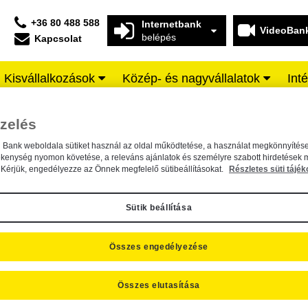
+36 80 488 588
Internetbank
VideoBan
belépés
Kapcsolat
Kisvállalkozások
Közép- és nagyvállalatok
Int
isen BANK
iók
Elemzések
zelés
n Bank weboldala sütiket használ az oldal működtetése, a használat megkönnyítése
LEMZÉSEK
ékenység nyomon követése, a releváns ajánlatok és személyre szabott hirdetések 
Kérjük, engedélyezze az Önnek megfelelő sütibeállításokat.
Részletes süti tájék
Feliratkozás a Raiffeisen Bank Zrt. elemzéseir
Sütik beállítása
Itt feliratkozhat a Raiffeisen Bank napi, heti és negyedéves elemzésire
Összes engedélyezése
A Raiffeisen Group Research elemzései
Összes elutasítása