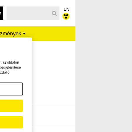
EN
k
ézmények
, az oldalon
megjelenítése
oztató
e