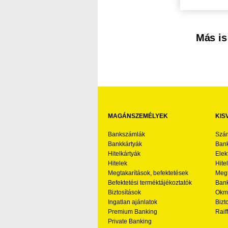
Kereső sáv
Más is
MAGÁNSZEMÉLYEK
KIS
Bankszámlák
Szá
Bankkártyák
Bank
Hitelkártyák
Elek
Hitelek
Hite
Megtakarítások, befektetések
Megt
Befektetési terméktájékoztatók
Bank
Biztosítások
Okmá
Ingatlan ajánlatok
Bizt
Premium Banking
Raif
Private Banking