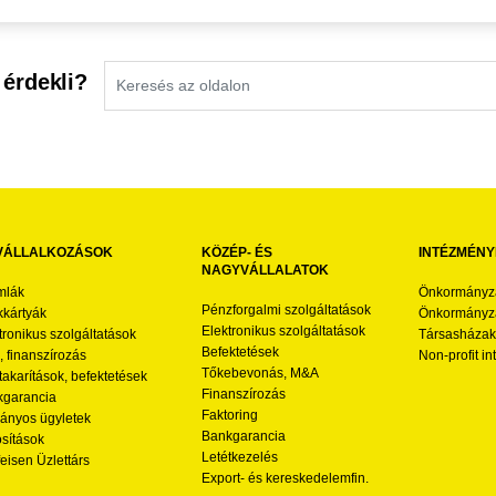
 érdekli?
VÁLLALKOZÁSOK
KÖZÉP- ÉS
INTÉZMÉNY
NAGYVÁLLALATOK
mlák
Önkormányz
Pénzforgalmi szolgáltatások
kártyák
Önkormányza
Elektronikus szolgáltatások
tronikus szolgáltatások
Társasházak
Befektetések
l, finanszírozás
Non-profit i
Tőkebevonás, M&A
akarítások, befektetések
Finanszírozás
garancia
Faktoring
nyos ügyletek
Bankgarancia
osítások
Letétkezelés
feisen Üzlettárs
Export- és kereskedelemfin.