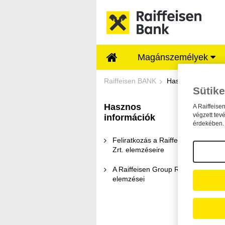
Ugrás a fő tartalomhoz
Magánszemélyek
Elemzések - Raiffe
Raiffeisen BANK
Hasznos informác
Sütike
Hasznos
A Raiffeise
E
végzett tev
információk
érdekében. 
Feliratkozás a Raiffeisen Bank
Zrt. elemzéseire
A Raiffeisen Group Research
elemzései