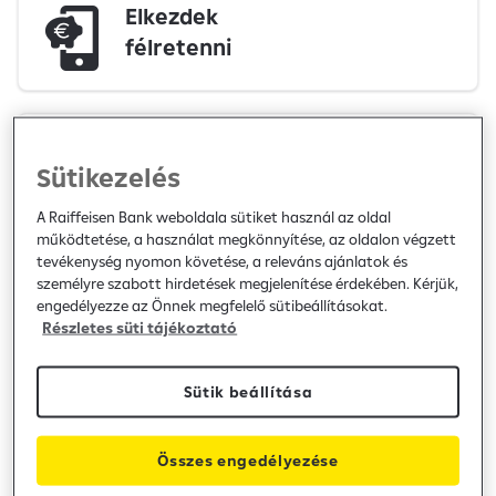
Elkezdek
félretenni
Első lakásom
Sütikezelés
megvenném
A Raiffeisen Bank weboldala sütiket használ az oldal
működtetése, a használat megkönnyítése, az oldalon végzett
tevékenység nyomon követése, a releváns ajánlatok és
személyre szabott hirdetések megjelenítése érdekében. Kérjük,
Nagyobb ingatlanba
engedélyezze az Önnek megfelelő sütibeállításokat.
költöznék
Részletes süti tájékoztató
Sütik beállítása
Segítség a
Összes engedélyezése
bankoláshoz