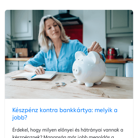
Készpénz kontra bankkártya: melyik a
jobb?
Érdekel, hogy milyen előnyei és hátrányai vannak a
készpénznek? Manapság már jobb megoldás a