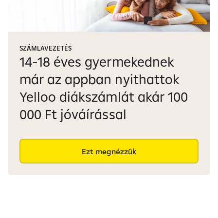
SZÁMLAVEZETÉS
14-18 éves gyermekednek
már az appban nyithattok
Yelloo diákszámlát akár 100
000 Ft jóváírással
Ezt megnézzük