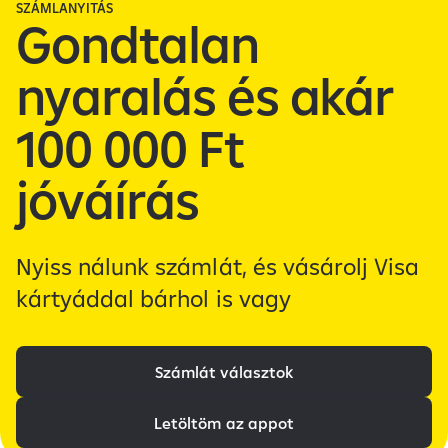
SZÁMLANYITÁS
Gondtalan
nyaralás és akár
100 000 Ft
jóváírás
Nyiss nálunk számlát, és vásárolj Visa
kártyáddal bárhol is vagy
Számlát választok
Letöltöm az appot