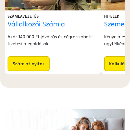
SZÁMLAVEZETÉS
HITELEK
Vállalkozói Számla
Személy
Akár 140 000 Ft jóváírás és cégre szabott
Kényelmesen 
fizetési megoldások
ügyfélként i
Számlát nyitok
Kalkulálo