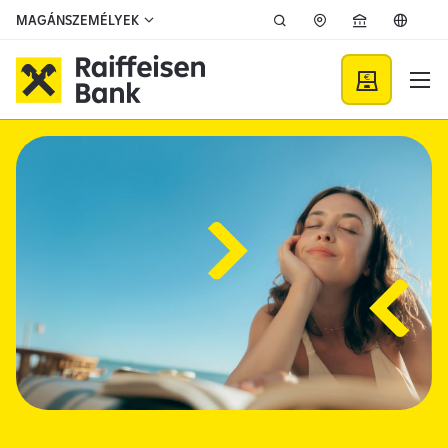
Ugrás a fő tartalomhoz
MAGÁNSZEMÉLYEK
Raiffeisen Bank - Raiffeise