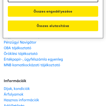
Befektetői kapcsolatok
Összes engedélyezése
Fogyasztóvédelem
Panaszkezelés
Összes elutasítása
Adatkezelés
Fogyasztóvédelmi tájékoztató
Pénzügyi Navigátor
OBA tájékoztató
Öröklési tájékoztató
Értékpapír-, ügyfélszámla egyenleg
MNB kamatkockázati tájékoztató
Információk
Díjak, kondíciók
Árfolyamok
Hasznos információk
Adóilletőség