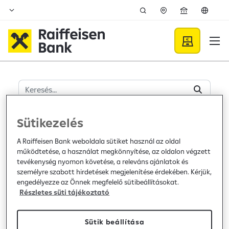
Ugrás a fő tartalomhoz
Keresés - Raiffeisen BANK
Sütikezelés
Raiffeisen Bank
A Raiffeisen Bank weboldala sütiket használ az oldal
Kapcsolat
működtetése, a használat megkönnyítése, az oldalon végzett
Telefon: +36 80 488 588
tevékenység nyomon követése, a releváns ajánlatok és
Fiók- és ATM kereső
személyre szabott hirdetések megjelenítése érdekében. Kérjük,
engedélyezze az Önnek megfelelő sütibeállításokat.
Karrier
Részletes süti tájékoztató
Közzétételek
Sajtószoba
Bankcsoport
Sütik beállítása