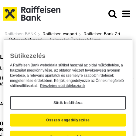
Ugrás a fő tartalomhoz
Lakossági Üzletszabályzat - Raiff
Raiffeisen BANK
Raiffeisen csoport
Raiffeisen Bank Zrt.
Üzletszabályzatok
Lakossági Üzletszabályzat
Sütikezelés
LAKOSSÁGI ÜZLETSZABÁLYZAT
A Raiffeisen Bank weboldala sütiket használ az oldal működtetése, a
Lakossági Üzletszabályzat - Hatályos: 2026.03.28-tól
használat megkönnyítése, az oldalon végzett tevékenység nyomon
követése, a releváns ajánlatok és személyre szabott hirdetések
Hirdetmény - Lakossági Üzletszabályzat módosulásáról - 2026.03.27-
megjelenítése érdekében. Kérjük, engedélyezze az Önnek megfelelő
től
sütibeállításokat.
Részletes süti tájékoztató
Sütik beállítása
Az archívum megtekintéséhez kattintson ide.
Összes engedélyezése
Üzletszabályzat az Aegon Magyarország Hitel Zrt. és a Raiffeisen
Bank Zrt. között létrejött állományátruházási szerződésben
érintett kölcsönszerződésekre vonatkozóan