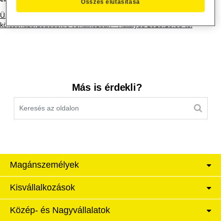
Összes elutasítása
Üzletszabályzat az Aegon Magyarország Hitel Zrt-től átvett
kölcsönszerződésekre vonatkozóan - Hatályos 2018.10.05-től
Kereső sáv
Más is érdekli?
Magánszemélyek
Kisvállalkozások
Közép- és Nagyvállalatok