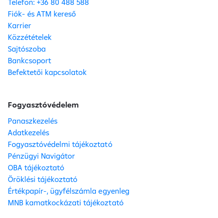
Telefon: +36 80 488 588
Fiók- és ATM kereső
Karrier
Közzétételek
Sajtószoba
Bankcsoport
Befektetői kapcsolatok
Fogyasztóvédelem
Panaszkezelés
Adatkezelés
Fogyasztóvédelmi tájékoztató
Pénzügyi Navigátor
OBA tájékoztató
Öröklési tájékoztató
Értékpapír-, ügyfélszámla egyenleg
MNB kamatkockázati tájékoztató