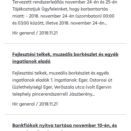
Tervezett rendszerleállás november 24-én és 25-én
Tájékoztatjuk Ügyfeleinket, hogy karbantartás
miatt: - 2018. november 24-én (szombaton) 00:00
és 03:00 között, illetve 2018. november 24-én...
Hír
general
/
2018.11.21
Fejlesztési telkek, muzeális borkészlet és egyéb
ingatlanok eladó
Fejlesztési telkek, muzeális borkészlet és egyéb
ingatlanok eladók 1. Ingatlanok: Eger, Ostorosi út
(üzlethelyiség) Eger, Verőszala utca (volt Egervin
telephely pincerendszerrel) Jászberény...
Hír
general
/
2018.11.21
Bankfiókok nyitva tartása november 10-én, és