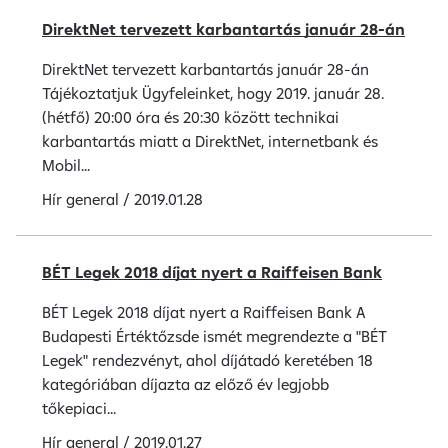
DirektNet tervezett karbantartás január 28-án
DirektNet tervezett karbantartás január 28-án
Tájékoztatjuk Ügyfeleinket, hogy 2019. január 28.
(hétfő) 20:00 óra és 20:30 között technikai
karbantartás miatt a DirektNet, internetbank és
Mobil...
Hír
general
/
2019.01.28
BÉT Legek 2018 díjat nyert a Raiffeisen Bank
BÉT Legek 2018 díjat nyert a Raiffeisen Bank A
Budapesti Értéktőzsde ismét megrendezte a "BÉT
Legek" rendezvényt, ahol díjátadó keretében 18
kategóriában díjazta az előző év legjobb
tőkepiaci...
Hír
general
/
2019.01.27