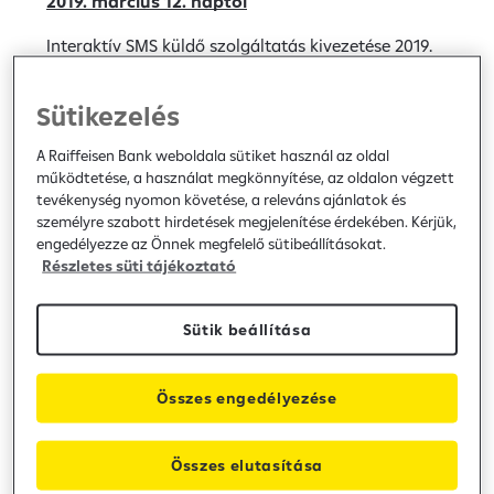
2019. március 12. naptól
Interaktív SMS küldő szolgáltatás kivezetése 2019.
március 12. naptól Tájékoztatjuk Ügyfeleinket, hogy
2019. március 12. naptól kivezetésre kerül a Mobil
Sütikezelés
Banking szolgáltatáson belül az Interaktív...
A Raiffeisen Bank weboldala sütiket használ az oldal
Hír
general
/
2019.02.27
működtetése, a használat megkönnyítése, az oldalon végzett
tevékenység nyomon követése, a releváns ajánlatok és
személyre szabott hirdetések megjelenítése érdekében. Kérjük,
Electra karbantartás
engedélyezze az Önnek megfelelő sütibeállításokat.
Részletes süti tájékoztató
Electra karbantartás Tisztelt Ügyfelünk!
Tájékoztatjuk, hogy a Raiffeisen Electra rendszer
Sütik beállítása
2019. február 22-én, pénteken 17:30 és 2019. február
23, szombaton 12:00 óra közt karbantartás miatt
nem...
Összes engedélyezése
Hír
general
/
2019.02.20
Összes elutasítása