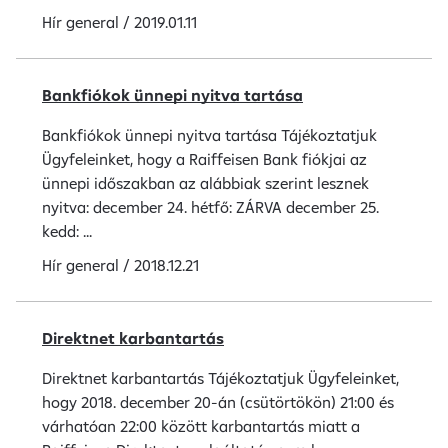
Hír
general
/
2019.01.11
Bankfiókok ünnepi nyitva tartása
Bankfiókok ünnepi nyitva tartása Tájékoztatjuk
Ügyfeleinket, hogy a Raiffeisen Bank fiókjai az
ünnepi időszakban az alábbiak szerint lesznek
nyitva: december 24. hétfő: ZÁRVA december 25.
kedd: ...
Hír
general
/
2018.12.21
Direktnet karbantartás
Direktnet karbantartás Tájékoztatjuk Ügyfeleinket,
hogy 2018. december 20-án (csütörtökön) 21:00 és
várhatóan 22:00 között karbantartás miatt a