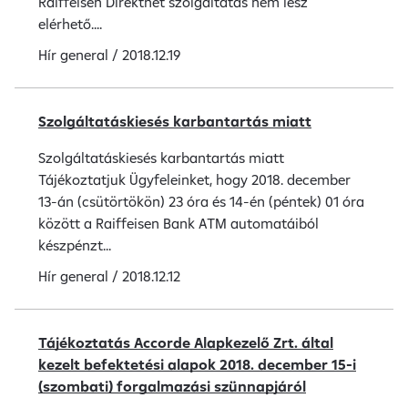
Raiffeisen Direktnet szolgáltatás nem lesz
elérhető....
Hír
general
/
2018.12.19
Szolgáltatáskiesés karbantartás miatt
Szolgáltatáskiesés karbantartás miatt
Tájékoztatjuk Ügyfeleinket, hogy 2018. december
13-án (csütörtökön) 23 óra és 14-én (péntek) 01 óra
között a Raiffeisen Bank ATM automatáiból
készpénzt...
Hír
general
/
2018.12.12
Tájékoztatás Accorde Alapkezelő Zrt. által
kezelt befektetési alapok 2018. december 15-i
(szombati) forgalmazási szünnapjáról