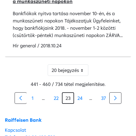
a munkaszüneti napokon
Bankfiókok nyitva tartása november 10-én, és a
munkaszüneti napokon Tájékozatjuk Ügyfeleinket,
hogy bankfiókjaink 2018. - november 1-2 közötti
(csütörtök-péntek) munkaszüneti napokon ZÁRVA...
Hír
general
/
2018.10.24
20 bejegyzés
441 - 460 / 734 tétel megjelenítése.
1
...
22
23
24
...
37
Köztes oldalak Navigáljon a TAB billentyűve
Köztes oldalak Navigá
Raiffeisen Bank
Kapcsolat