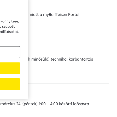
i karbantartás miatt a myRaiffeisen Portal
gkönnyítése,
e szabott
állításokat.
t (bankszünnapnak minősülő) technikai karbantartás
március 24. (péntek) 1:00 – 4:00 közötti idősávra