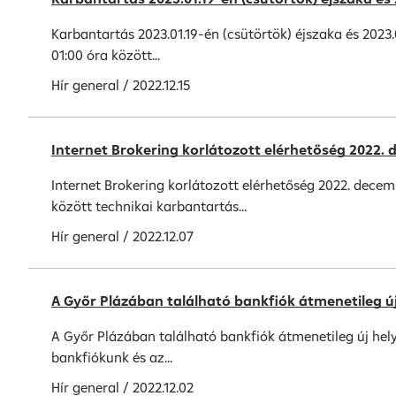
Karbantartás 2023.01.19-én (csütörtök) éjszaka és 2023.0
01:00 óra között...
Hír
general
/
2022.12.15
Internet Brokering korlátozott elérhetőség 2022. 
Internet Brokering korlátozott elérhetőség 2022. decem
között technikai karbantartás...
Hír
general
/
2022.12.07
A Győr Plázában található bankfiók átmenetileg új 
A Győr Plázában található bankfiók átmenetileg új helysz
bankfiókunk és az...
Hír
general
/
2022.12.02