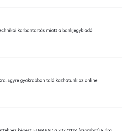
 technikai karbantartás miatt a bankjegykiadó
okra. Egyre gyakrabban találkozhatunk az online
ettekhez képest: ELMARAD a 2022.11.19. (szombat) 9 óra