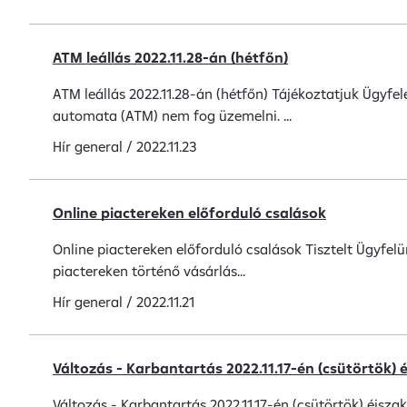
ATM leállás 2022.11.28-án (hétfőn)
ATM leállás 2022.11.28-án (hétfőn) Tájékoztatjuk Ügyfe
automata (ATM) nem fog üzemelni. ...
Hír
general
/
2022.11.23
Online piactereken előforduló csalások
Online piactereken előforduló csalások Tisztelt Ügyfel
piactereken történő vásárlás...
Hír
general
/
2022.11.21
Változás - Karbantartás 2022.11.17-én (csütörtök) 
Változás - Karbantartás 2022.11.17-én (csütörtök) éjsz