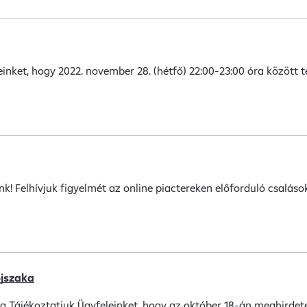
leinket, hogy 2022. november 28. (hétfő) 22:00-23:00 óra között
ünk! Felhívjuk figyelmét az online piactereken előforduló csalás
éjszaka
aka Tájékoztatjuk Ügyfeleinket, hogy az október 18-án meghirdet