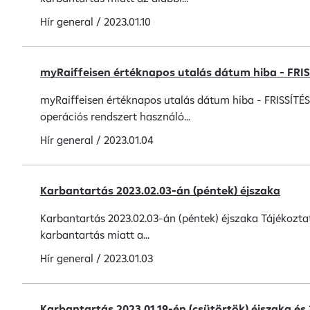
Hír
general
/
2023.01.10
myRaiffeisen értéknapos utalás dátum hiba - FRIS
myRaiffeisen értéknapos utalás dátum hiba - FRISSÍTÉS! 
operációs rendszert használó...
Hír
general
/
2023.01.04
Karbantartás 2023.02.03-án (péntek) éjszaka
Karbantartás 2023.02.03-án (péntek) éjszaka Tájékoztatj
karbantartás miatt a...
Hír
general
/
2023.01.03
Karbantartás 2023.01.19-én (csütörtök) éjszaka és 