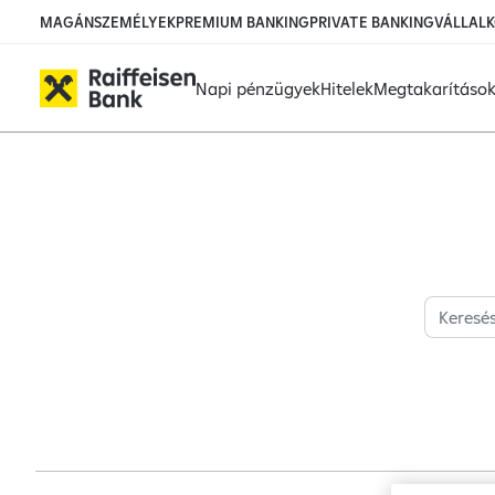
Ugrás a fő tartalomhoz
MAGÁNSZEMÉLYEK
PREMIUM BANKING
PRIVATE BANKING
VÁLLAL
Napi pénzügyek
Hitelek
Megtakarításo
Hírek - Raiffeisen BA