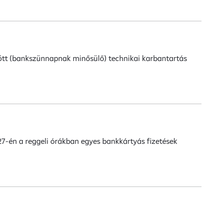
között (bankszünnapnak minősülő) technikai karbantartás
27-én a reggeli órákban egyes bankkártyás fizetések