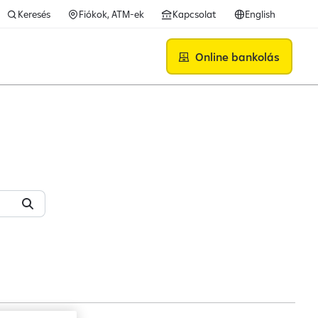
Keresés
Fiókok, ATM-ek
Kapcsolat
English
Online bankolás