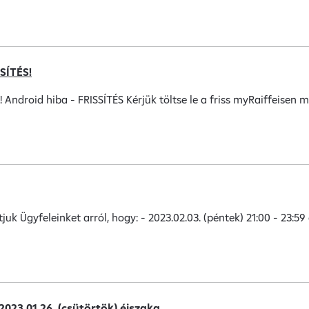
SÍTÉS!
Android hiba - FRISSÍTÉS Kérjük töltse le a friss myRaiffeisen 
uk Ügyfeleinket arról, hogy: - 2023.02.03. (péntek) 21:00 - 23:
2023.01.26. (csütörtök) éjszaka