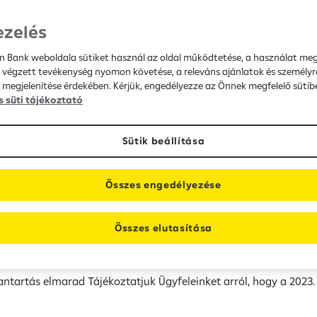
ezelés
ékoztatjuk Ügyfeleinket, hogy bankszünnapnak minősülő technika
en Bank weboldala sütiket használ az oldal működtetése, a használat me
 végzett tevékenység nyomon követése, a releváns ajánlatok és személyr
 megjelenítése érdekében. Kérjük, engedélyezze az Önnek megfelelő sütibe
s süti tájékoztató
Sütik beállítása
 Ügyfeleinket arról, hogy 2023.04.21. (péntek) 0:00-06:00 közöt
Összes engedélyezése
Összes elutasítása
t karbantartás elmarad
ntartás elmarad Tájékoztatjuk Ügyfeleinket arról, hogy a 2023. 