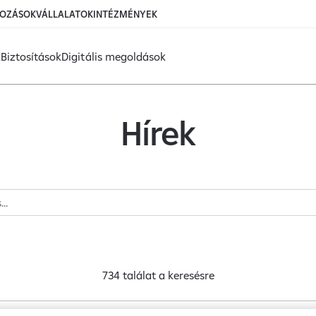
KOZÁSOK
VÁLLALATOK
INTÉZMÉNYEK
k
Biztosítások
Digitális megoldások
NK
Hírek
734 találat a
keresésre