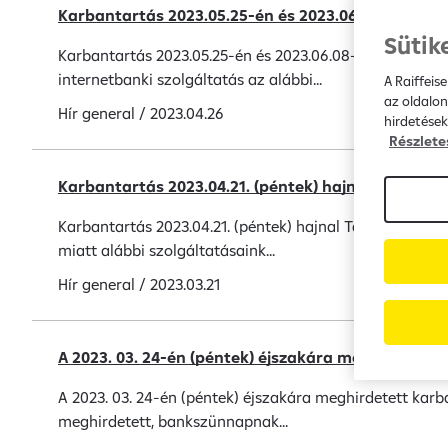
Karbantartás 2023.05.25-én és 2023.06.08-án éjjel
Sütik
Karbantartás 2023.05.25-én és 2023.06.08-án éjjel Táj
internetbanki szolgáltatás az alábbi...
A Raiffeis
az oldalon
Hír
general
/
2023.04.26
hirdetések
Részlete
Karbantartás 2023.04.21. (péntek) hajnal
Karbantartás 2023.04.21. (péntek) hajnal Tájékoztatjuk
miatt alábbi szolgáltatásaink...
Hír
general
/
2023.03.21
A 2023. 03. 24-én (péntek) éjszakára meghirdetet
A 2023. 03. 24-én (péntek) éjszakára meghirdetett karba
meghirdetett, bankszünnapnak...