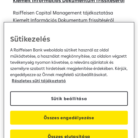
Kiemelt Információs Dokumentum frissítéséről
Raiffeisen Capital Management tájékoztatása
Kiemelt Információs Dokumentum frissítéséről
Hirdetmény
Sütikezelés
Bank közzététel
/
2025.07.15
A Raiffeisen Bank weboldala sütiket használ az oldal
működtetése, a használat megkönnyítése, az oldalon végzett
Módosul a Raiffeisen Befektetési Alapkezelő
tevékenység nyomon követése, a releváns ajánlatok és
Zrt. által kezelt befektetési alap kezelési
személyre szabott hirdetések megjelenítése érdekében. Kérjük,
engedélyezze az Önnek megfelelő sütibeállításokat.
szabályzata
Részletes süti tájékoztató
Módosul a Raiffeisen Befektetési Alapkezelő Zrt.
által kezelt befektetési alap kezelési szabályzata
Sütik beállítása
Hirdetmény
Bank közzététel
/
2025.07.14
Összes engedélyezése
Raiffeisen Capital Management tájékoztatása
Összes elutasítása