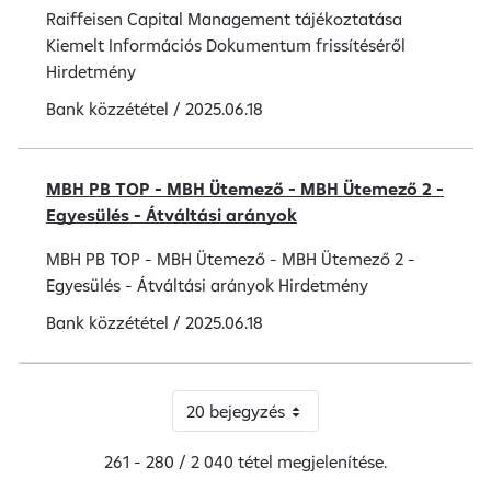
Raiffeisen Capital Management tájékoztatása
Kiemelt Információs Dokumentum frissítéséről
Hirdetmény
Bank közzététel
/
2025.06.18
MBH PB TOP - MBH Ütemező - MBH Ütemező 2 -
Egyesülés - Átváltási arányok
MBH PB TOP - MBH Ütemező - MBH Ütemező 2 -
Egyesülés - Átváltási arányok Hirdetmény
Bank közzététel
/
2025.06.18
20 bejegyzés
261 - 280 / 2 040 tétel megjelenítése.