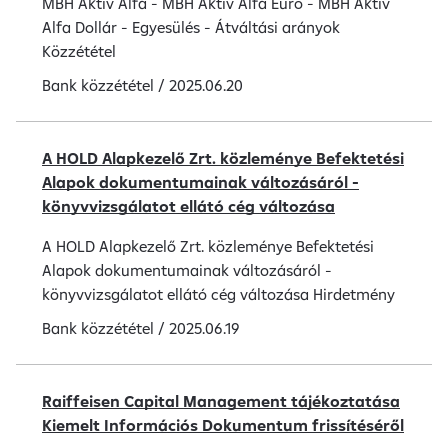
MBH Aktív Alfa - MBH Aktív Alfa Euró - MBH Aktív
Alfa Dollár - Egyesülés - Átváltási arányok
Közzététel
Bank közzététel
/
2025.06.20
A HOLD Alapkezelő Zrt. közleménye Befektetési
Alapok dokumentumainak változásáról -
könyvvizsgálatot ellátó cég változása
A HOLD Alapkezelő Zrt. közleménye Befektetési
Alapok dokumentumainak változásáról -
könyvvizsgálatot ellátó cég változása Hirdetmény
Bank közzététel
/
2025.06.19
Raiffeisen Capital Management tájékoztatása
Kiemelt Információs Dokumentum frissítéséről