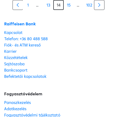
1
...
13
14
15
...
102
Köztes oldalak Navigáljon a TAB billentyűve
Köztes oldalak Navigá
Raiffeisen Bank
Kapcsolat
Telefon: +36 80 488 588
Fiók- és ATM kereső
Karrier
Közzétételek
Sajtószoba
Bankcsoport
Befektetői kapcsolatok
Fogyasztóvédelem
Panaszkezelés
Adatkezelés
Fogyasztóvédelmi tájékoztató