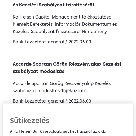
és Kezelési Szabályzat frissítéséről
Raiffeisen Capital Management tájékoztatása
Kiemelt Befektetési Információs Dokumentum és
Kezelési Szabályzat frissítéséről Hirdetmény
Bank közzététel
general
/
2022.06.03
Accorde Spartan Görög Részvényalap Kezelési
szabályzat módosítás
Accorde Spartan Görög Részvényalap Kezelési
szabályzat módosítás Tájékoztató
Bank közzététel
general
/
2022.06.03
Sütikezelés
Accorde Spartan Görög Részvényalap és
Accorde Első Román Részvényalap 2022. június
A Raiffeisen Bank weboldala sütiket használ az oldal