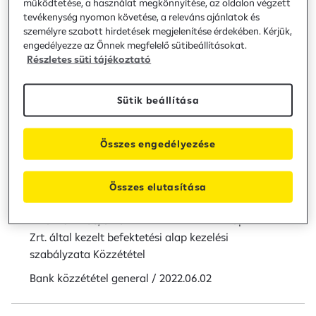
13-i (hétfői) forgalmazási és értékelési
működtetése, a használat megkönnyítése, az oldalon végzett
tevékenység nyomon követése, a releváns ajánlatok és
szünnap - 20220602
személyre szabott hirdetések megjelenítése érdekében. Kérjük,
engedélyezze az Önnek megfelelő sütibeállításokat.
Accorde Spartan Görög Részvényalap és Accorde
Részletes süti tájékoztató
Első Román Részvényalap 2022. június 13-i (hétfői)
forgalmazási és értékelési szünnap Közzététel
Sütik beállítása
Bank közzététel
general
/
2022.06.02
Összes engedélyezése
Módosul több, a Raiffeisen Befektetési
Alapkezelő Zrt. által kezelt befektetési alap
Összes elutasítása
kezelési szabályzata - 20220602
Módosul több, a Raiffeisen Befektetési Alapkezelő
Zrt. által kezelt befektetési alap kezelési
szabályzata Közzététel
Bank közzététel
general
/
2022.06.02