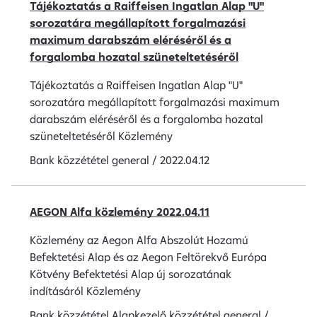
Tájékoztatás a Raiffeisen Ingatlan Alap "U"
sorozatára megállapított forgalmazási
maximum darabszám eléréséről és a
forgalomba hozatal szüneteltetéséről
Tájékoztatás a Raiffeisen Ingatlan Alap "U"
sorozatára megállapított forgalmazási maximum
darabszám eléréséről és a forgalomba hozatal
szüneteltetéséről Közlemény
Bank közzététel
general
/
2022.04.12
AEGON Alfa közlemény 2022.04.11
Közlemény az Aegon Alfa Abszolút Hozamú
Befektetési Alap és az Aegon Feltörekvő Európa
Kötvény Befektetési Alap új sorozatának
indításáról Közlemény
Bank közzététel
Alapkezelő közzététel
general
/