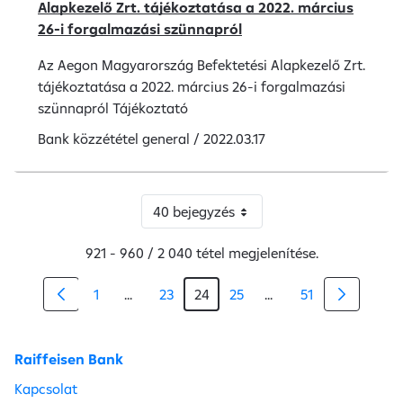
Alapkezelő Zrt. tájékoztatása a 2022. március
26-i forgalmazási szünnapról
Az Aegon Magyarország Befektetési Alapkezelő Zrt.
tájékoztatása a 2022. március 26-i forgalmazási
szünnapról Tájékoztató
Bank közzététel
general
/
2022.03.17
40 bejegyzés
921 - 960 / 2 040 tétel megjelenítése.
1
...
23
24
25
...
51
Köztes oldalak Navigáljon a TAB billentyűve
Köztes oldalak Navigá
Raiffeisen Bank
Kapcsolat