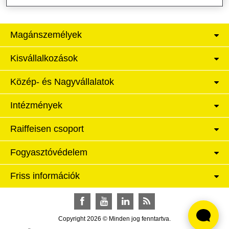
Magánszemélyek
Kisvállalkozások
Közép- és Nagyvállalatok
Intézmények
Raiffeisen csoport
Fogyasztóvédelem
Friss információk
Facebook
YouTube
LinkedIn
RSS
Copyright 2026 © Minden jog fenntartva.