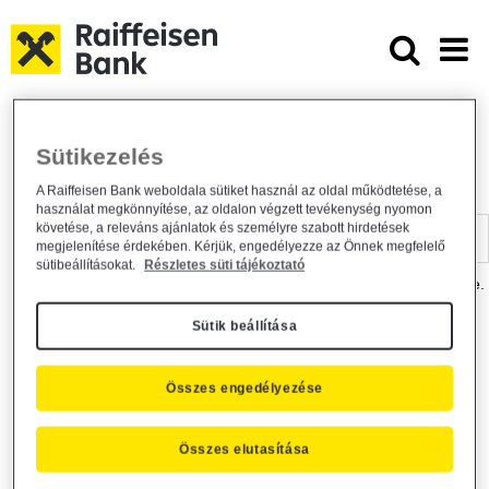
Ugrás a fő tartalomhoz
Dokumentumtár - Raiffeisen BANK
Raiffeisen BANK
Hasznos információk
Dokumentumtár
Sütikezelés
DOKUMENTUMTÁR
A Raiffeisen Bank weboldala sütiket használ az oldal működtetése, a
használat megkönnyítése, az oldalon végzett tevékenység nyomon
Kereső sáv
követése, a releváns ajánlatok és személyre szabott hirdetések
megjelenítése érdekében. Kérjük, engedélyezze az Önnek megfelelő
sütibeállításokat.
Részletes süti tájékoztató
A dokumentum kereséséhez kérjük, írja be a keresőszót a mezőbe.
Sütik beállítása
Kereső sáv
Más is érdekli?
Összes engedélyezése
Összes elutasítása