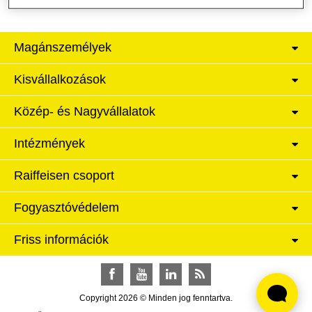
Magánszemélyek
Kisvállalkozások
Közép- és Nagyvállalatok
Intézmények
Raiffeisen csoport
Fogyasztóvédelem
Friss információk
Facebook
YouTube
LinkedIn
RSS
Copyright 2026 © Minden jog fenntartva.