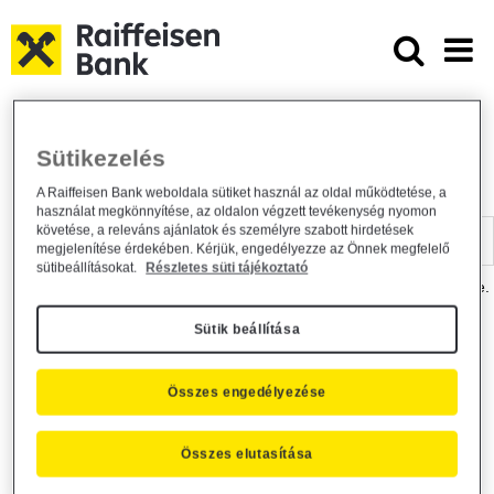
Ugrás a fő tartalomhoz
Dokumentumtár - Raiffeisen BANK
Raiffeisen BANK
Hasznos információk
Dokumentumtár
Sütikezelés
DOKUMENTUMTÁR
A Raiffeisen Bank weboldala sütiket használ az oldal működtetése, a
használat megkönnyítése, az oldalon végzett tevékenység nyomon
Kereső sáv
követése, a releváns ajánlatok és személyre szabott hirdetések
megjelenítése érdekében. Kérjük, engedélyezze az Önnek megfelelő
sütibeállításokat.
Részletes süti tájékoztató
A dokumentum kereséséhez kérjük, írja be a keresőszót a mezőbe.
Sütik beállítása
Kereső sáv
Más is érdekli?
Összes engedélyezése
Összes elutasítása