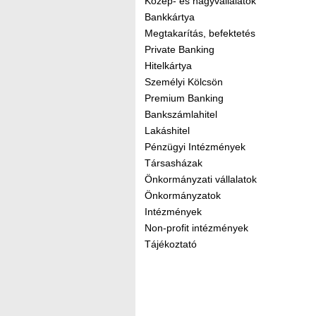
Közép- és nagyvállalatok
Bankkártya
Megtakarítás, befektetés
Private Banking
Hitelkártya
Személyi Kölcsön
Premium Banking
Bankszámlahitel
Lakáshitel
Pénzügyi Intézmények
Társasházak
Önkormányzati vállalatok
Önkormányzatok
Intézmények
Non-profit intézmények
Tájékoztató
Kereső sáv