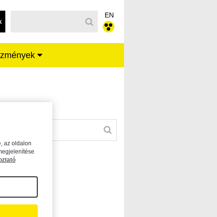
EN
k
ézmények
, az oldalon
megjelenítése
oztató