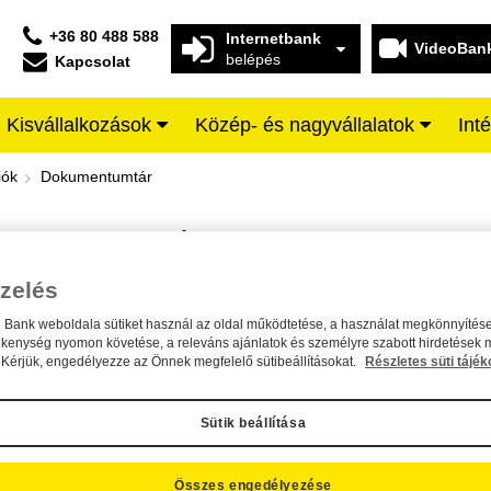
+36 80 488 588
Internetbank
VideoBan
belépés
Kapcsolat
Kisvállalkozások
Közép- és nagyvállalatok
Int
iffeisen BANK
iók
Dokumentumtár
DOKUMENTUMTÁR
Kereső sáv
zelés
n Bank weboldala sütiket használ az oldal működtetése, a használat megkönnyítése
A dokumentum kereséséhez kérjük, írja be a keresőszót a mezőbe.
ékenység nyomon követése, a releváns ajánlatok és személyre szabott hirdetések 
Kérjük, engedélyezze az Önnek megfelelő sütibeállításokat.
Részletes süti tájék
Sütik beállítása
Összes engedélyezése