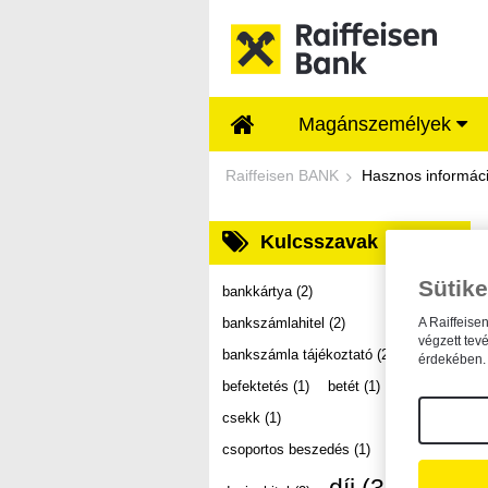
Ugrás a fő tartalomhoz
Magánszemélyek
Dokumentumtár - Ra
Raiffeisen BANK
Hasznos informác
Kulcsszavak
Sütike
bankkártya
(2)
bankszámlahitel
(2)
A Raiffeise
végzett tev
bankszámla tájékoztató
(2)
érdekében. 
befektetés
(1)
betét
(1)
csekk
(1)
csoportos beszedés
(1)