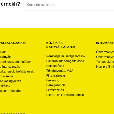
 érdekli?
VÁLLALKOZÁSOK
KÖZÉP- ÉS
INTÉZMÉNY
NAGYVÁLLALATOK
mlák
Önkormányz
Pénzforgalmi szolgáltatások
kártyák
Önkormányza
Elektronikus szolgáltatások
tronikus szolgáltatások
Társasházak
Befektetések
l, finanszírozás
Non-profit i
Tőkebevonás, M&A
akarítások, befektetések
Finanszírozás
garancia
Faktoring
nyos ügyletek
Bankgarancia
osítások
Letétkezelés
feisen Üzlettárs
Export- és kereskedelemfin.