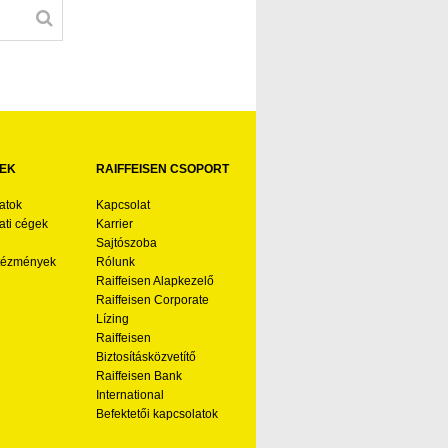
EK
RAIFFEISEN CSOPORT
atok
Kapcsolat
ti cégek
Karrier
Sajtószoba
ntézmények
Rólunk
Raiffeisen Alapkezelő
Raiffeisen Corporate
Lízing
Raiffeisen
Biztosításközvetítő
Raiffeisen Bank
International
Befektetői kapcsolatok