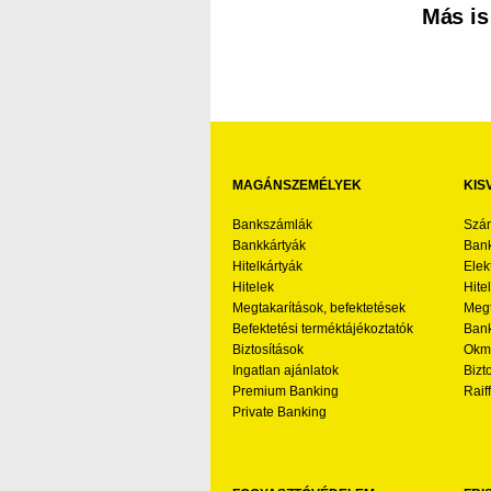
Más is
MAGÁNSZEMÉLYEK
KIS
Bankszámlák
Szá
Bankkártyák
Bank
Hitelkártyák
Elek
Hitelek
Hite
Megtakarítások, befektetések
Megt
Befektetési terméktájékoztatók
Bank
Biztosítások
Okmá
Ingatlan ajánlatok
Bizt
Premium Banking
Raif
Private Banking