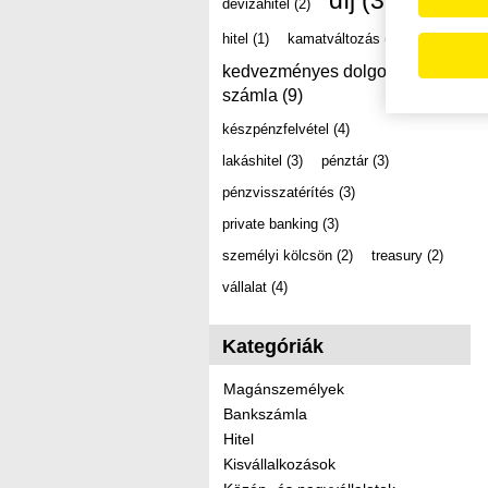
díj
(39)
devizahitel
(2)
hitel
(1)
kamatváltozás
(2)
kedvezményes dolgozói
számla
(9)
készpénzfelvétel
(4)
lakáshitel
(3)
pénztár
(3)
pénzvisszatérítés
(3)
private banking
(3)
személyi kölcsön
(2)
treasury
(2)
vállalat
(4)
Kategóriák
Magánszemélyek
Bankszámla
Hitel
Kisvállalkozások