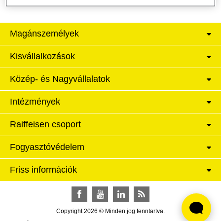
Magánszemélyek
Kisvállalkozások
Közép- és Nagyvállalatok
Intézmények
Raiffeisen csoport
Fogyasztóvédelem
Friss információk
Facebook
YouTube
LinkedIn
RSS
Copyright 2026 © Minden jog fenntartva.