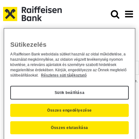
Ugrás a fő tartalomhoz
Dokumentumtár - Raiffeisen BANK
Raiffeisen BANK
Hasznos információk
Dokumentumtár
Sütikezelés
DOKUMENTUMTÁR
A Raiffeisen Bank weboldala sütiket használ az oldal működtetése, a
használat megkönnyítése, az oldalon végzett tevékenység nyomon
Kereső sáv
követése, a releváns ajánlatok és személyre szabott hirdetések
megjelenítése érdekében. Kérjük, engedélyezze az Önnek megfelelő
sütibeállításokat.
Részletes süti tájékoztató
A dokumentum kereséséhez kérjük, írja be a keresőszót a mezőbe.
Sütik beállítása
Kereső sáv
Más is érdekli?
Összes engedélyezése
Összes elutasítása