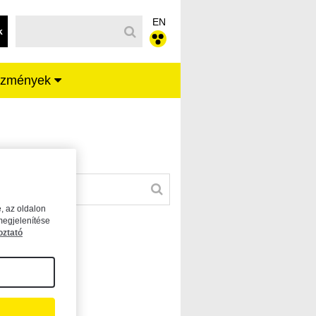
EN
k
ézmények
, az oldalon
megjelenítése
oztató