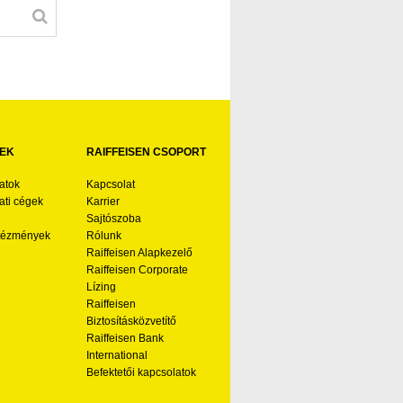
EK
RAIFFEISEN CSOPORT
atok
Kapcsolat
ti cégek
Karrier
Sajtószoba
ntézmények
Rólunk
Raiffeisen Alapkezelő
Raiffeisen Corporate
Lízing
Raiffeisen
Biztosításközvetítő
Raiffeisen Bank
International
Befektetői kapcsolatok