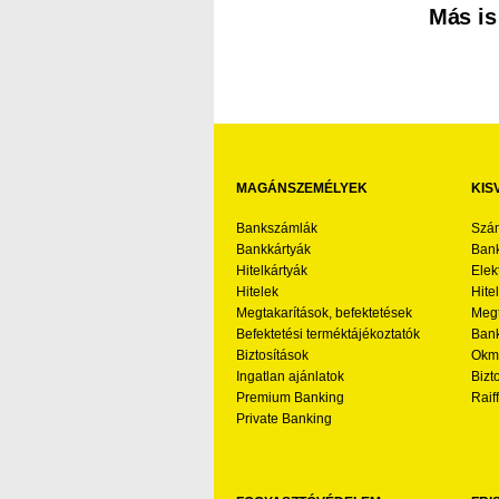
Más is
MAGÁNSZEMÉLYEK
KIS
Bankszámlák
Szá
Bankkártyák
Bank
Hitelkártyák
Elek
Hitelek
Hite
Megtakarítások, befektetések
Megt
Befektetési terméktájékoztatók
Bank
Biztosítások
Okmá
Ingatlan ajánlatok
Bizt
Premium Banking
Raif
Private Banking