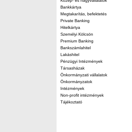
Közép- és nagyvállalatok
Bankkártya
Megtakarítás, befektetés
Private Banking
Hitelkártya
Személyi Kölcsön
Premium Banking
Bankszámlahitel
Lakáshitel
Pénzügyi Intézmények
Társasházak
Önkormányzati vállalatok
Önkormányzatok
Intézmények
Non-profit intézmények
Tájékoztató
Kereső sáv