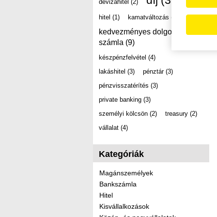
díj
(39)
devizahitel
(2)
hitel
(1)
kamatváltozás
(2)
kedvezményes dolgozói
számla
(9)
készpénzfelvétel
(4)
lakáshitel
(3)
pénztár
(3)
pénzvisszatérítés
(3)
private banking
(3)
személyi kölcsön
(2)
treasury
(2)
vállalat
(4)
Kategóriák
Magánszemélyek
Bankszámla
Hitel
Kisvállalkozások