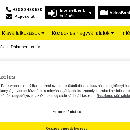
+36 80 488 588
Internetbank
VideoBan
belépés
Kapcsolat
Kisvállalkozások
Közép- és nagyvállalatok
Int
iffeisen BANK
iók
Dokumentumtár
DOKUMENTUMTÁR
Kereső sáv
zelés
n Bank weboldala sütiket használ az oldal működtetése, a használat megkönnyítése
A dokumentum kereséséhez kérjük, írja be a keresőszót a mezőbe.
ékenység nyomon követése, a releváns ajánlatok és személyre szabott hirdetések 
Kérjük, engedélyezze az Önnek megfelelő sütibeállításokat.
Részletes süti tájék
Sütik beállítása
Összes engedélyezése