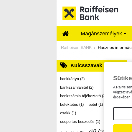
Ugrás a fő tartalomhoz
Magánszemélyek
Dokumentumtár - Ra
Raiffeisen BANK
Hasznos informác
Kulcsszavak
Sütike
bankkártya
(2)
bankszámlahitel
(2)
A Raiffeise
végzett tev
bankszámla tájékoztató
(2)
érdekében. 
befektetés
(1)
betét
(1)
csekk
(1)
csoportos beszedés
(1)