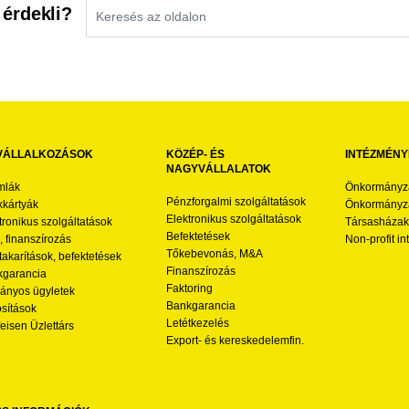
 érdekli?
VÁLLALKOZÁSOK
KÖZÉP- ÉS
INTÉZMÉNY
NAGYVÁLLALATOK
mlák
Önkormányz
Pénzforgalmi szolgáltatások
kártyák
Önkormányza
Elektronikus szolgáltatások
tronikus szolgáltatások
Társasházak
Befektetések
l, finanszírozás
Non-profit i
Tőkebevonás, M&A
akarítások, befektetések
Finanszírozás
garancia
Faktoring
nyos ügyletek
Bankgarancia
osítások
Letétkezelés
feisen Üzlettárs
Export- és kereskedelemfin.